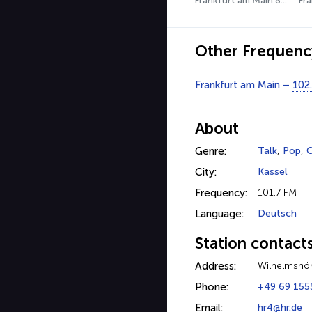
Frankfurt am Main 89.3 FM
Other Frequenc
Frankfurt am Main –
102
About
Genre:
Talk
,
Pop
,
O
City:
Kassel
Frequency:
101.7 FM
Language:
Deutsch
Station contact
Address:
Wilhelmshöh
Phone:
+49 69 155
Email:
hr4@hr.de