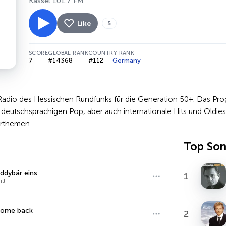
Kassel 101.7 FM
Like
5
SCORE
GLOBAL RANK
COUNTRY RANK
7
#14368
#112
Germany
-Radio des Hessischen Rundfunks für die Generation 50+. Das Pr
eutschsprachigen Pop, aber auch internationale Hits und Oldies
erthemen.
Top So
ddybär eins
1
ll
come back
2