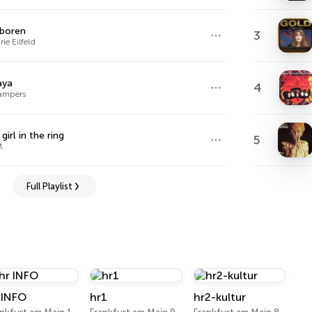
boren
3
ie Eilfeld
aya
4
ampers
irl in the ring
5
.
Full Playlist
 INFO
hr1
hr2-kultur