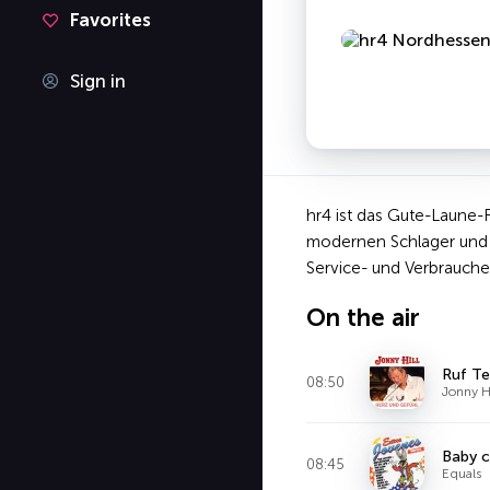
Favorites
Sign in
hr4 ist das Gute-Laune
modernen Schlager und d
Service- und Verbrauch
On the air
Ruf Te
08:50
Jonny Hi
Baby 
08:45
Equals