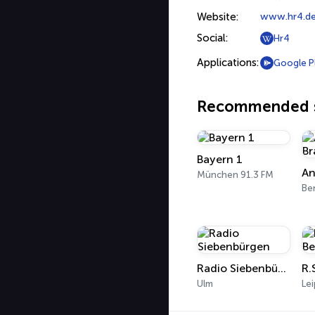
Website:
www.hr4.d
Social:
Hr4
Applications:
Google P
Recommended s
Bayern 1
München 91.3 FM
Ber
Radio Siebenbürgen
Ulm
Lei