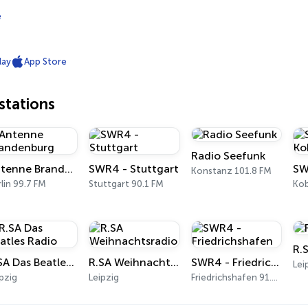
e
lay
App Store
tations
Radio Seefunk
Antenne Brandenburg
SWR4 - Stuttgart
SW
Konstanz 101.8 FM
lin 99.7 FM
Stuttgart 90.1 FM
Kob
R.S
R.SA Das Beatles Radio
R.SA Weihnachtsradio
SWR4 - Friedrichshafen
Lei
pzig
Leipzig
Friedrichshafen 91.2 FM