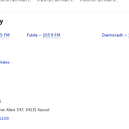
Frankfurt am Main 103.9 FM
Frankfurt am Main 94.4 FM
Frankfurt am Main 87.9 - 96.7 FM
y
.5 FM
Fulda –
103.9 FM
Darmstadt –
ldies
s
er Allee 347, 34131 Kassel
5100