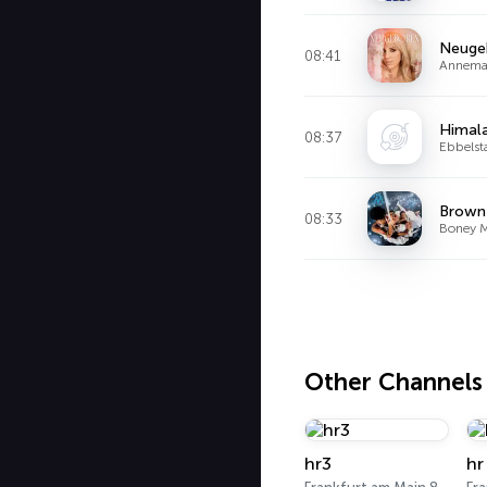
Neuge
08:41
Annemar
Himal
08:37
Ebbelst
Brown g
08:33
Boney M
Other Channels
hr3
hr