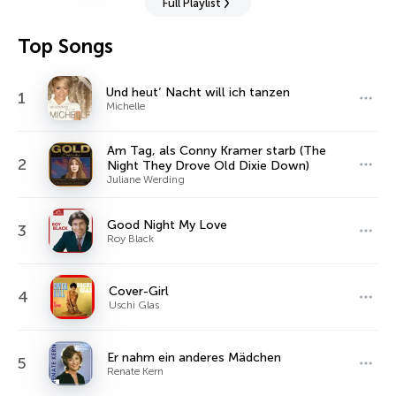
Full Playlist
Top Songs
Und heut‘ Nacht will ich tanzen
1
Michelle
Am Tag, als Conny Kramer starb (The
2
Night They Drove Old Dixie Down)
Juliane Werding
Good Night My Love
3
Roy Black
Cover-Girl
4
Uschi Glas
Er nahm ein anderes Mädchen
5
Renate Kern