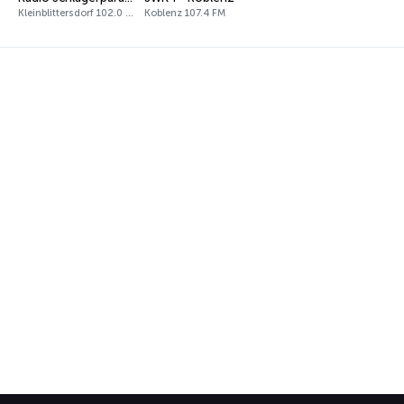
Kleinblittersdorf 102.0 FM
Koblenz 107.4 FM