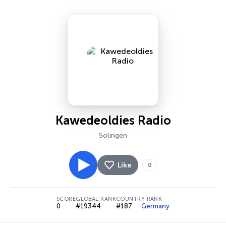
Kawedeoldies Radio
Solingen
Like
0
SCORE
GLOBAL RANK
COUNTRY RANK
0
#19344
#187
Germany