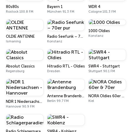
80s80s
Bayern 1
WDR 4
Rostock 100.8 FM
München 91.3 FM
Cologne 101.3 FM
1000 Oldies
Konstanz
OLDIE ANTENNE
Radio Seefunk – 70er pur
Ismaning
Konstanz
Absolut Classics
Hitradio RTL - Oldies
SWR4 - Stuttgart
Regensburg
Dresden
Stuttgart 90.1 FM
Antenne Brandenburg
NORA Oldies 60er & 70er
Berlin 99.7 FM
Kiel
NDR 1 Niedersachsen - Hannover
Hannover 90.9 FM
Radio Schlagerparadies
SWR4 - Koblenz