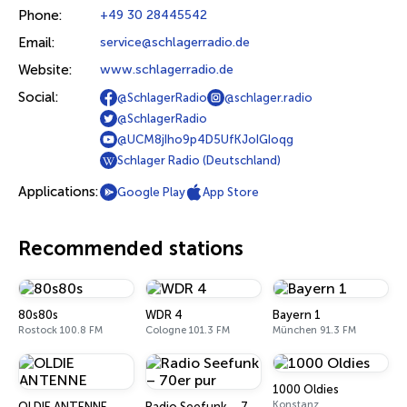
Phone:
+49 30 28445542
Email:
service@schlagerradio.de
Website:
www.schlagerradio.de
Social:
@SchlagerRadio
@schlager.radio
@SchlagerRadio
@UCM8jIho9p4D5UfKJoIGIoqg
Schlager Radio (Deutschland)
Applications:
Google Play
App Store
Recommended stations
80s80s
WDR 4
Bayern 1
Rostock 100.8 FM
Cologne 101.3 FM
München 91.3 FM
1000 Oldies
Konstanz
OLDIE ANTENNE
Radio Seefunk – 70er pur