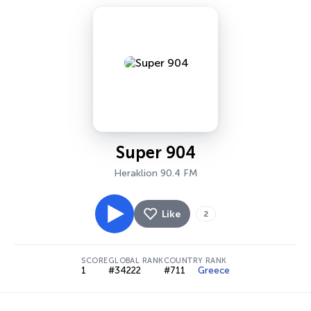
Super 904
Heraklion 90.4 FM
Like
2
SCORE
GLOBAL RANK
COUNTRY RANK
1
#34222
#711
Greece