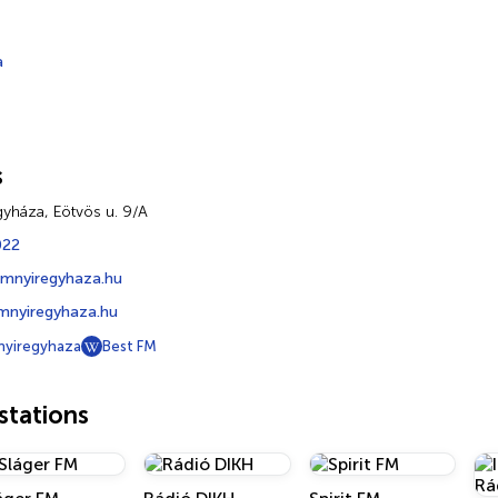
a
s
yháza, Eötvös u. 9/A
022
mnyiregyhaza.hu
nyiregyhaza.hu
yiregyhaza
Best FM
tations