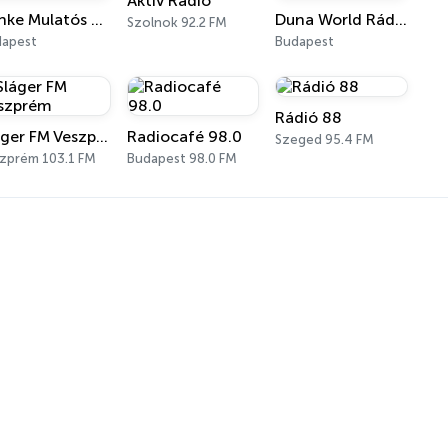
Aktív Rádió
Irénke Mulatós Rádiója
Duna World Rádió
Szolnok 92.2 FM
dapest
Budapest
Rádió 88
Sláger FM Veszprém
Radiocafé 98.0
Szeged 95.4 FM
zprém 103.1 FM
Budapest 98.0 FM