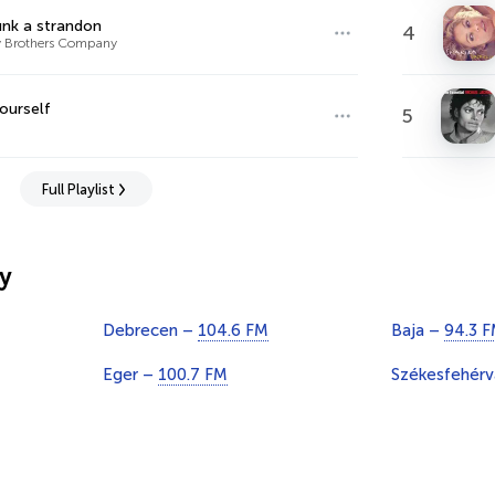
nk a strandon
4
 Brothers Company
ourself
5
m
Full Playlist
y
Debrecen –
104.6 FM
Baja –
94.3 
Eger –
100.7 FM
Székesfehérv