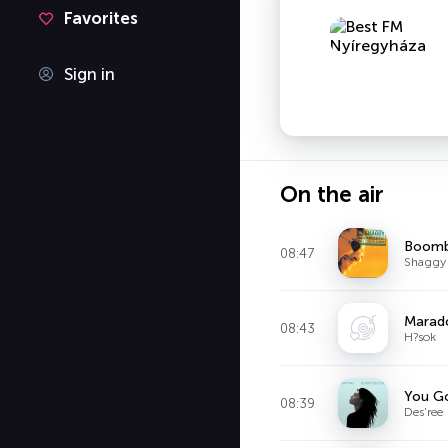
Favorites
Sign in
On the air
Boomb
08:47
Shaggy
Marad
08:43
H?sok
You G
08:39
Des'ree