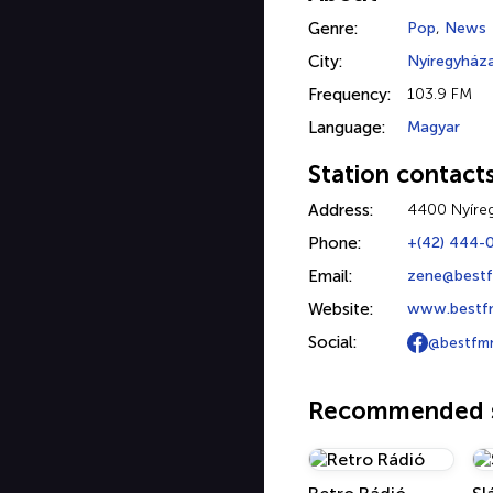
Genre:
Pop
,
News
City:
Nyíregyház
Frequency:
103.9 FM
Language:
Magyar
Station contact
Address:
4400 Nyíreg
Phone:
+(42) 444-
Email:
zene@bestf
Website:
www.bestfm
Social:
@bestfmn
Recommended s