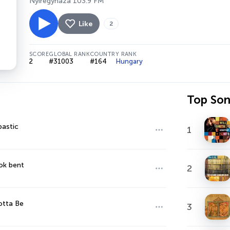
Nyíregyháza 103.9 FM
Like
2
SCORE
GLOBAL RANK
COUNTRY RANK
2
#31003
#164
Hungary
Top So
astic
1
ok bent
2
otta Be
3