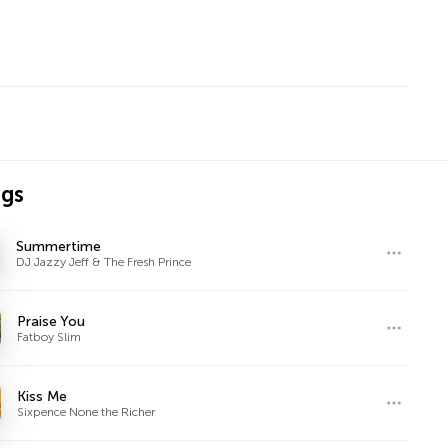
ngs
Summertime
DJ Jazzy Jeff & The Fresh Prince
Praise You
Fatboy Slim
Kiss Me
Sixpence None the Richer