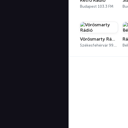
Retro Rádió
Sl
Budapest 103.3 FM
Bu
Vörösmarty Rádió
Székesfehérvár 99.2 FM
Bé