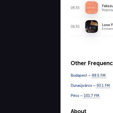
Fekszu
08:35
Bagossy
Lose Y
08:30
Emine
Other Frequenc
Budapest –
99.5 FM
Dunaújváros –
93.1 FM
Pécs –
101.7 FM
About