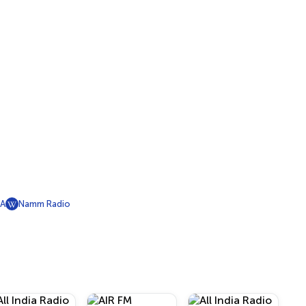
A
Namm Radio