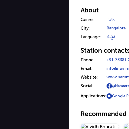
About
Genre:
Talk
City:
Bangalore
Language:
ಕನ್ನಡ
Station contact
Phone:
+91 73381 
Email:
info@namm
Website:
www.nammr
Social:
@Nammra
Applications:
Google P
Recommended s