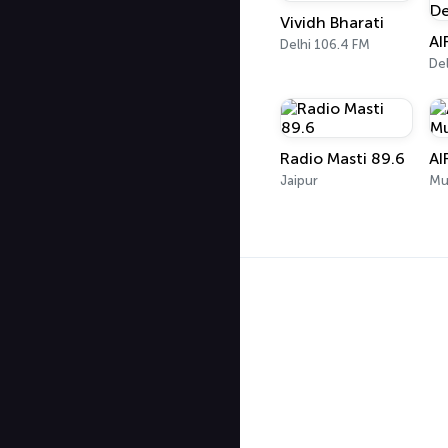
Vividh Bharati
AI
Delhi 106.4 FM
Del
Radio Masti 89.6
Jaipur
Mu