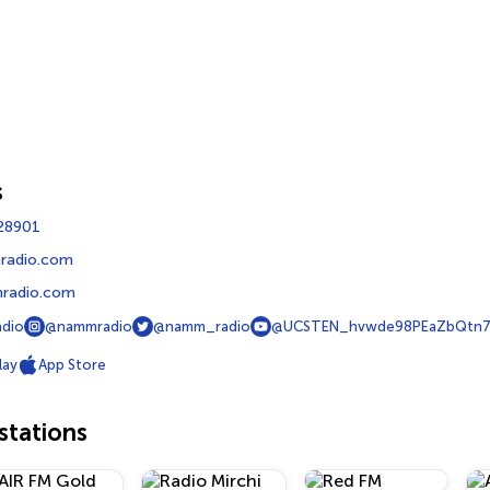
s
28901
radio.com
adio.com
dio
@nammradio
@namm_radio
@UCSTEN_hvwde98PEaZbQtn7
lay
App Store
tations