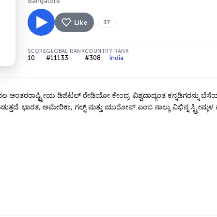
Bangalore
Like
37
SCORE
GLOBAL RANK
COUNTRY RANK
10
#11133
#308
India
ಂತರರಾಷ್ಟ್ರೀಯ ಡಿಜಿಟಲ್ ರೇಡಿಯೋ ಕೇಂದ್ರ. ವಿಶ್ವದಾದ್ಯಂತ ಕನ್ನಡಿಗರನ್ನು ಬೆಸೆಯ
ುತ್ತದೆ. ಭಾರತ, ಅಮೇರಿಕಾ, ಗಲ್ಫ್ ಮತ್ತು ಯುರೋಪ್ ಎಂಬ ನಾಲ್ಕು ವಿಭಿನ್ನ ಸ್ಟ್ರೀಮ್ಗಳ 