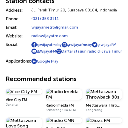
Station contacts
Address:
JL. Perak Timur 20, Surabaya 60164, Indonesia
Phone:
(031) 353 3111
Email:
wijayametro@gmail.com
Website:
radiowijayafm.com
Social:
@wijayafmsby
@wijayafmsby
@wijayaFM
@WijayaFM
Daftar stasiun radio di Jawa Timur
Applications:
Google Play
Recommended stations
Vice City FM
Jakarta
Radio Imelda FM
Mettaswara Throwback 80s
Semarang 104.4 FM
Tangerang