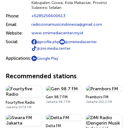
Kabupaten Gowa, Kota Makassar, Provinsi
Sulawesi Selatan
Phone:
+6285256600613
Email:
radiozonamusicindonesia@gmail.com
Website:
www.zmimediacenter.my.id
Social:
@profile.php
@zmimediacenter
@zmi.media.center
Applications:
Google Play
Recommended stations
Gen 98.7 FM
Prambors FM
Jakarta 98.7 FM
Jakarta 102.2 FM
Fourtyfive Radio
Jakarta 107.8 FM
Delta FM