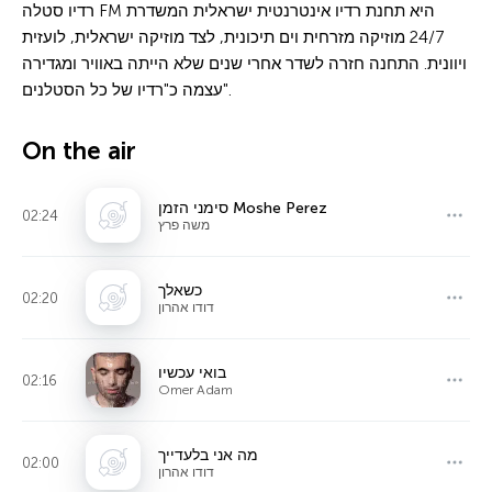
רדיו סטלה FM היא תחנת רדיו אינטרנטית ישראלית המשדרת
24/7 מוזיקה מזרחית וים תיכונית, לצד מוזיקה ישראלית, לועזית
ויוונית. התחנה חזרה לשדר אחרי שנים שלא הייתה באוויר ומגדירה
עצמה כ"רדיו של כל הסטלנים".
On the air
סימני הזמן Moshe Perez
02:24
משה פרץ
כשאלך
02:20
דודו אהרון
בואי עכשיו
02:16
Omer Adam
מה אני בלעדייך
02:00
דודו אהרון