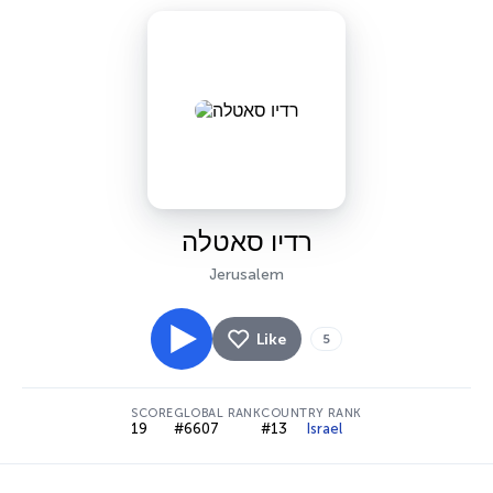
רדיו סאטלה
Jerusalem
Like
5
SCORE
GLOBAL RANK
COUNTRY RANK
19
#6607
#13
Israel