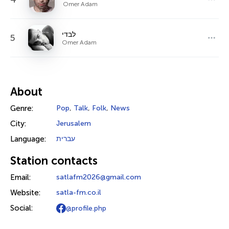
Omer Adam
לבדי
5
Omer Adam
About
Genre:
Pop
,
Talk
,
Folk
,
News
City:
Jerusalem
Language:
עברית
Station contacts
Email:
satlafm2026@gmail.com
Website:
satla-fm.co.il
Social:
@profile.php