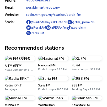
Phone:
+605-5450343
Email:
perakfm@rtm.gov.my
Website:
radio.rtm.gov.my/station/perak-fm
Social:
@RadioMalaysiaPERAKfm
@rtm_perakfm
@PerakFM
@PERAKfm
@perakfm
Perak FM
Recommended stations
Nasional FM
KL FM
Ai FM (爱FM)
Kuala Lumpur 88.5 FM
Kuala Lumpur 97.2 FM
Kuala Lumpur 89.3 FM - 106.7 FM
Radio KPKT
Suria FM
988 FM
Putrajaya
Kuala Lumpur 105.3 FM
Petaling Jaya 98.8 FM
Minnal FM
WAIfm Iban
Kelantan FM