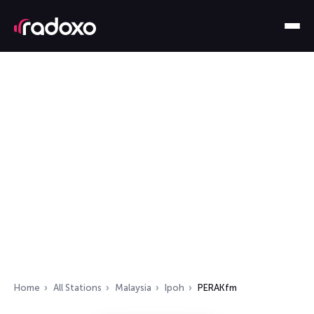
Home
All Stations
Malaysia
Ipoh
PERAKfm