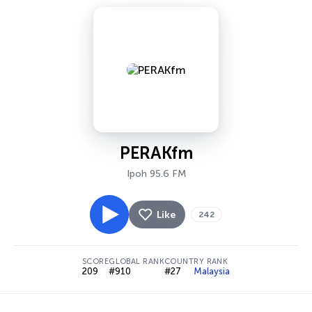
PERAKfm
Ipoh 95.6 FM
Like
242
SCORE
GLOBAL RANK
COUNTRY RANK
209
#910
#27
Malaysia