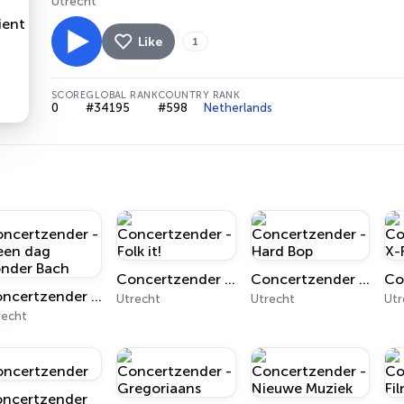
Utrecht
Like
1
SCORE
GLOBAL RANK
COUNTRY RANK
0
#34195
#598
Netherlands
Concertzender - Folk it!
Concertzender - Hard Bop
Concertzender - Geen dag zonder Bach
Utrecht
Utrecht
Utr
recht
ncertzender