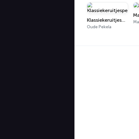
Ma
Klassiekeruitjespeaker
Ma
Oude Pekela