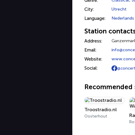
Genre:
Classical
,
J
City:
Utrecht
Language:
Nederlands
Station contact
Address:
Ganzenmarkt
Email:
info@concer
Website:
www.concer
Social:
@concer
Recommended s
Troostradio.nl
Ra
Oosterhout
Ro