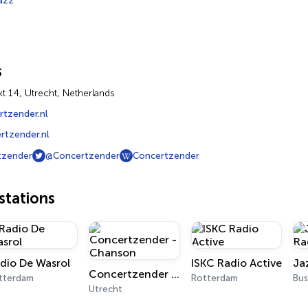
azz
s
 14, Utrecht, Netherlands
tzender.nl
tzender.nl
tzender
@Concertzender
Concertzender
tations
dio De Wasrol
ISKC Radio Active
Concertzender - Chanson
tterdam
Rotterdam
Bu
Utrecht