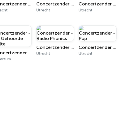
Concertzender - Filmmuziek
Concertzender - Oude Musiek
Concertzender - Jazznotjazz
echt
Utrecht
Utrecht
Concertzender - Radio Phonics
Concertzender - Pop
Concertzender - De Gehoorde Stilte
Utrecht
Utrecht
versum