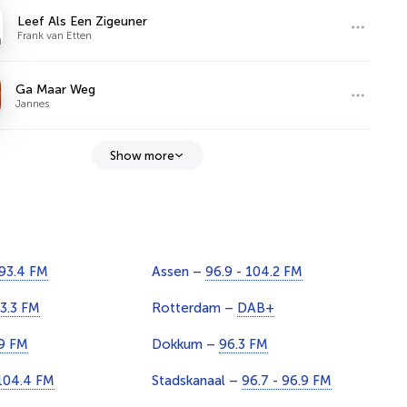
Leef Als Een Zigeuner
Frank van Etten
Ga Maar Weg
Jannes
Show more
93.4 FM
Assen –
96.9 - 104.2 FM
3.3 FM
Rotterdam –
DAB+
9 FM
Dokkum –
96.3 FM
104.4 FM
Stadskanaal –
96.7 - 96.9 FM