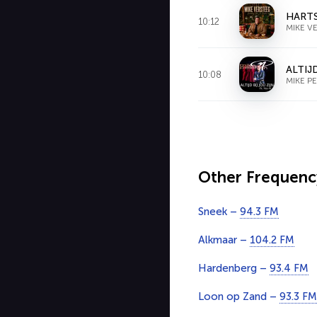
HARTS
10:12
MIKE V
ALTIJD
10:08
MIKE P
Other Frequenc
Sneek –
94.3 FM
Alkmaar –
104.2 FM
Hardenberg –
93.4 FM
Loon op Zand –
93.3 FM