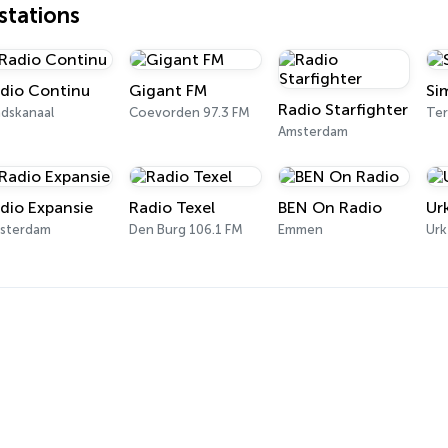
tations
dio Continu
Gigant FM
Si
Radio Starfighter
adskanaal
Coevorden 97.3 FM
Ter
Amsterdam
dio Expansie
Radio Texel
BEN On Radio
Ur
sterdam
Den Burg 106.1 FM
Emmen
Urk