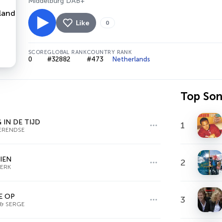
Middelburg DAB+
Like
0
SCORE
GLOBAL RANK
COUNTRY RANK
0
#32882
#473
Netherlands
Top So
 IN DE TIJD
1
ERENDSE
TIEN
2
ERK
E OP
3
 & SERGE