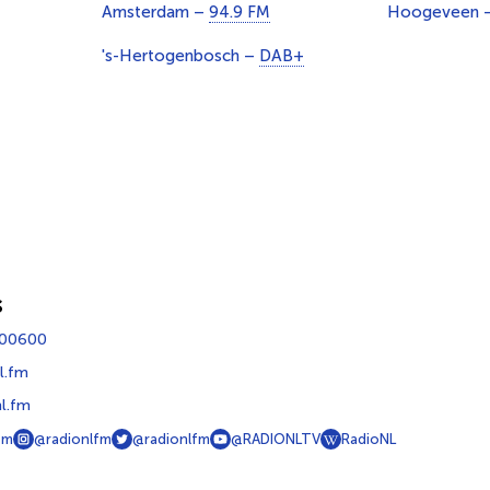
Amsterdam –
94.9 FM
Hoogeveen 
's-Hertogenbosch –
DAB+
s
400600
l.fm
l.fm
fm
@radionlfm
@radionlfm
@RADIONLTV
RadioNL