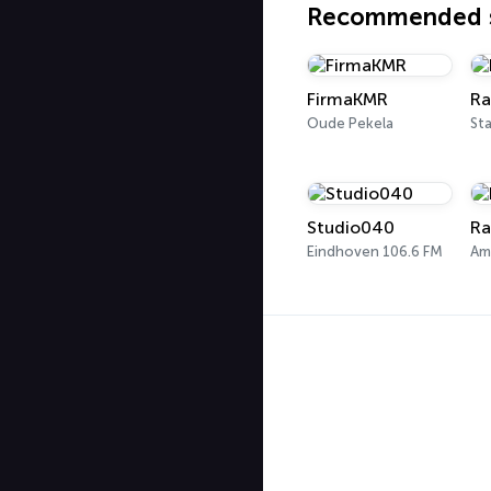
Recommended s
FirmaKMR
Ra
Oude Pekela
St
Studio040
Ra
Eindhoven 106.6 FM
Am