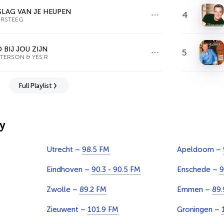
LAG VAN JE HEUPEN
4
ERSTEEG
 BIJ JOU ZIJN
5
ETERSON & YES R
Full Playlist
y
Utrecht –
98.5 FM
Apeldoorn –
Eindhoven –
90.3 - 90.5 FM
Enschede –
9
Zwolle –
89.2 FM
Emmen –
89.
Zieuwent –
101.9 FM
Groningen –