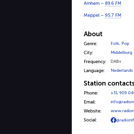
Arnhem –
89.6 FM
Meppel –
95.7 FM
About
Genre:
Folk
,
Pop
City:
Middelburg
Frequency:
DAB+
Language:
Nederlands
Station contact
Phone:
+31 909 0
Email:
info@radion
Website:
www.radion
Social:
@radionl