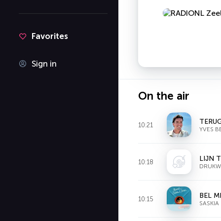
Favorites
Sign in
On the air
TERUG
10:21
YVES B
LIJN 
10:18
DRUKW
BEL M
10:15
SASKIA