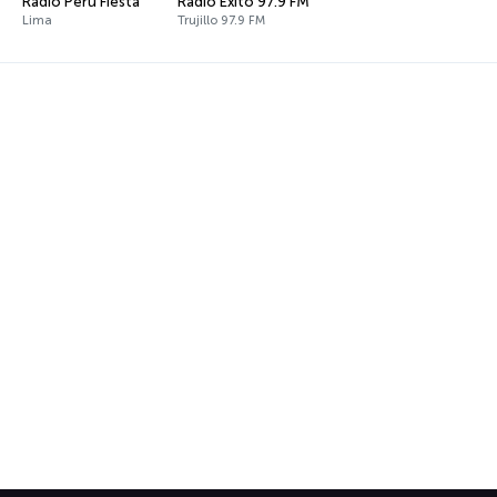
Radio Perú Fiesta
Radio Exito 97.9 FM
Lima
Trujillo 97.9 FM