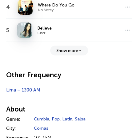
Where Do You Go
4
No Mercy
Believe
5
Cher
Show more
Other Frequency
Lima –
1300 AM
About
Genre:
Cumbia
,
Pop
,
Latin
,
Salsa
City:
Comas
Frequency:
101.7 FM