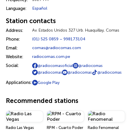
Language:
Español
Station contacts
Address:
Av. Estados Unidos 327 Urb. Huaquillay, Comas
Phone:
(01) 525 0859 – 998173104
Email:
comas@radiocomas.com
Website:
radiocomas.com.pe
Social:
@radiocomasoficial
@radiocomas
@radiocomas
@radiocomas
@radiocomas
Applications:
Google Play
Recommended stations
Radio Las Vegas
RPM - Cuarto Poder
Radio Fenomenal