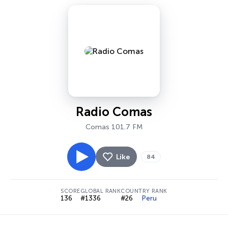
Radio Comas
Comas 101.7 FM
Like
84
SCORE
GLOBAL RANK
COUNTRY RANK
136
#1336
#26
Peru