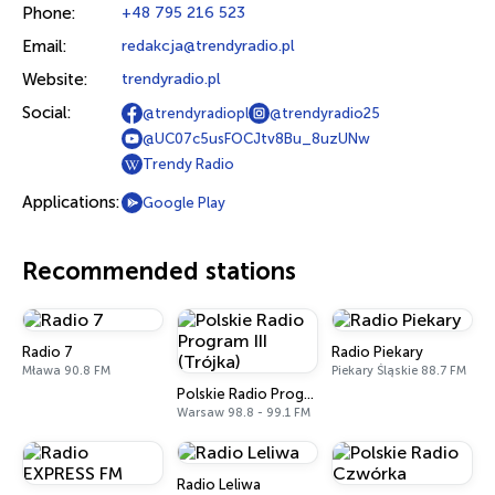
Phone:
+48 795 216 523
Email:
redakcja@trendyradio.pl
Website:
trendyradio.pl
Social:
@trendyradiopl
@trendyradio25
@UC07c5usFOCJtv8Bu_8uzUNw
Trendy Radio
Applications:
Google Play
Recommended stations
Radio 7
Radio Piekary
Mława 90.8 FM
Piekary Śląskie 88.7 FM
Polskie Radio Program III (Trójka)
Warsaw 98.8 - 99.1 FM
Radio Leliwa