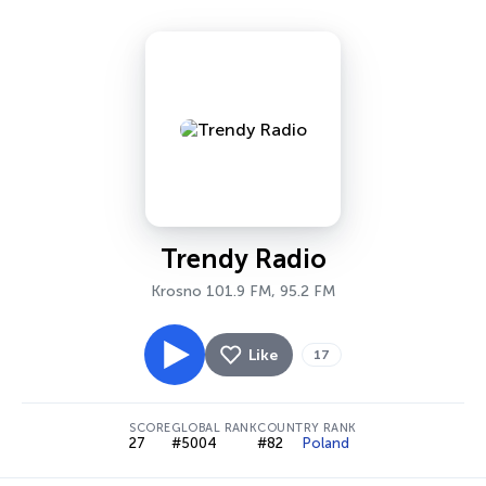
Trendy Radio
Krosno 101.9 FM, 95.2 FM
Like
17
SCORE
GLOBAL RANK
COUNTRY RANK
27
#5004
#82
Poland