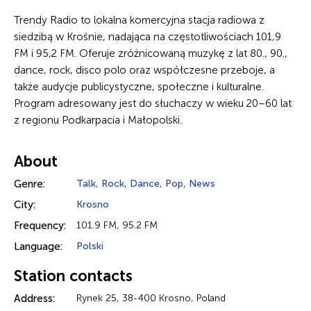
Trendy Radio to lokalna komercyjna stacja radiowa z
siedzibą w Krośnie, nadająca na częstotliwościach 101,9
FM i 95,2 FM. Oferuje zróżnicowaną muzykę z lat 80., 90.,
dance, rock, disco polo oraz współczesne przeboje, a
także audycje publicystyczne, społeczne i kulturalne.
Program adresowany jest do słuchaczy w wieku 20–60 lat
z regionu Podkarpacia i Małopolski.
About
Genre:
Talk
,
Rock
,
Dance
,
Pop
,
News
City:
Krosno
Frequency:
101.9 FM, 95.2 FM
Language:
Polski
Station contacts
Address:
Rynek 25, 38-400 Krosno, Poland