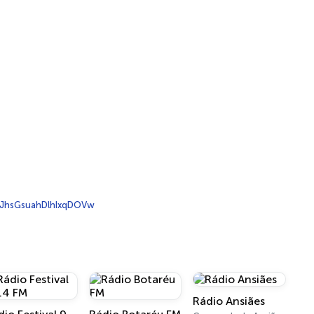
JhsGsuahDlhIxqDOVw
Rádio Ansiães