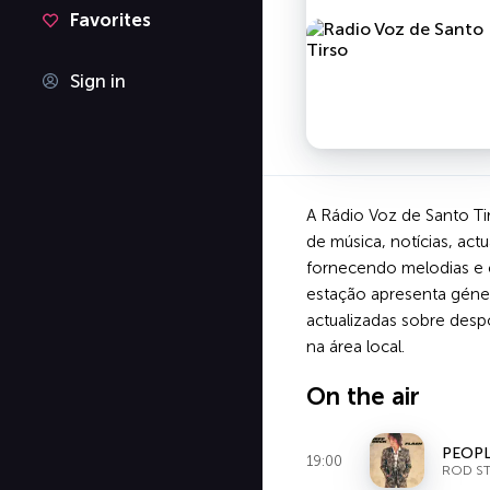
Favorites
Sign in
A Rádio Voz de Santo Ti
de música, notícias, ac
fornecendo melodias e c
estação apresenta géne
actualizadas sobre despo
na área local.
On the air
PEOPL
19:00
ROD ST