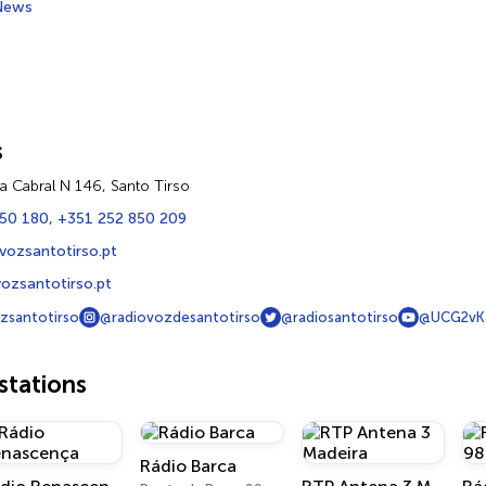
News
s
a Cabral N 146, Santo Tirso
50 180, +351 252 850 209
vozsantotirso.pt
ozsantotirso.pt
zsantotirso
@radiovozdesantotirso
@radiosantotirso
@UCG2vK
tations
Rádio Barca