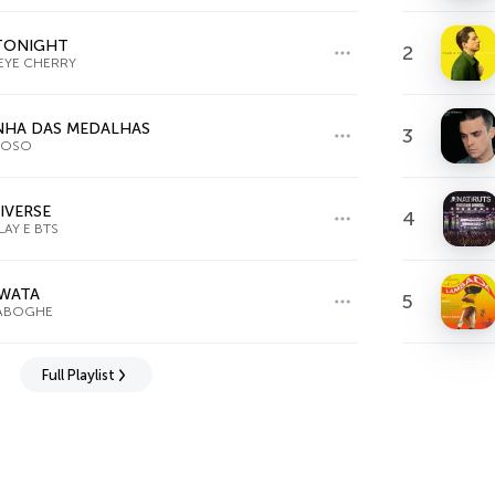
 TONIGHT
2
EYE CHERRY
NHA DAS MEDALHAS
3
LOSO
IVERSE
4
AY E BTS
 WATA
5
ABOGHE
Full Playlist