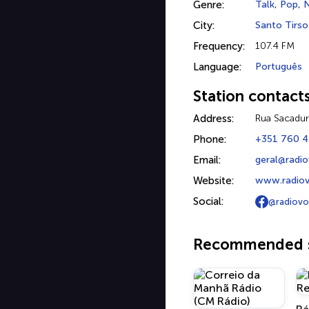
Genre:
Talk
,
Pop
,
City:
Santo Tirso
Frequency:
107.4 FM
Language:
Português
Station contact
Address:
Rua Sacadur
Phone:
+351 760 4
Email:
geral@radio
Website:
www.radiov
Social:
@radiovo
Recommended s