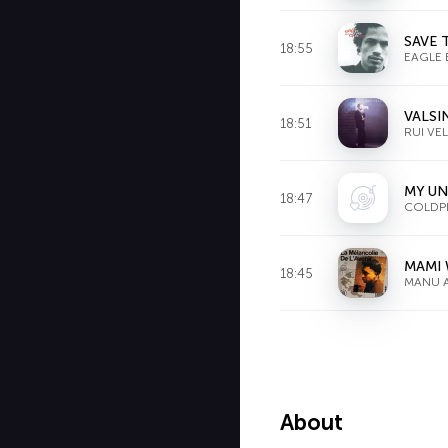
SAVE
18:55
EAGLE 
VALSI
18:51
RUI VE
MY UN
18:47
COLDPL
MAMI
18:45
MANU 
About