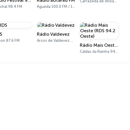
Rádio Festival 98.4 FM
Rádio Botaréu FM
Carrazeda de Ansiães 98.1 FM
chal 98.4 FM
Águeda 100.0 FM / 101.8 FM
S
Rádio Valdevez
bon 87.6 FM
Arcos de Valdevez 96.4 FM, 100.8 FM
Rádio Mais Oeste (RDS 94.2 Oeste)
Caldas da Rainha 94.2 FM