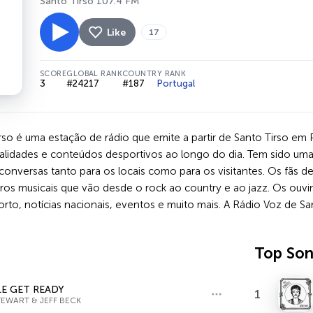
Santo Tirso 107.4 FM
Like
17
SCORE
GLOBAL RANK
COUNTRY RANK
3
#24217
#187
Portugal
rso é uma estação de rádio que emite a partir de Santo Tirso em
tualidades e conteúdos desportivos ao longo do dia. Tem sido um
onversas tanto para os locais como para os visitantes. Os fãs de
ros musicais que vão desde o rock ao country e ao jazz. Os ou
rto, notícias nacionais, eventos e muito mais. A Rádio Voz de Sa
Top So
E GET READY
1
EWART & JEFF BECK