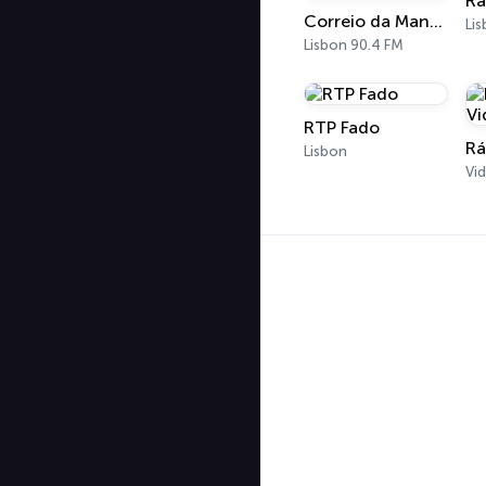
Correio da Manhã Rádio (CM Rádio)
Lisbon 90.4 FM
RTP Fado
Rá
Lisbon
Vid