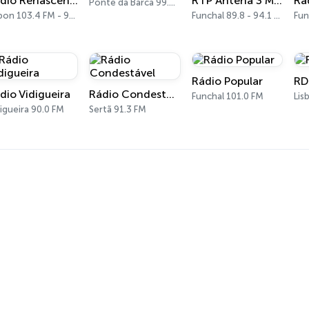
Rádio Renascença
RTP Antena 3 Madeira
Ponte da Barca 99.6 FM
Lisbon 103.4 FM - 963 AM
Funchal 89.8 - 94.1 FM
Fun
Rádio Popular
RD
dio Vidigueira
Rádio Condestável
Funchal 101.0 FM
Lis
igueira 90.0 FM
Sertã 91.3 FM