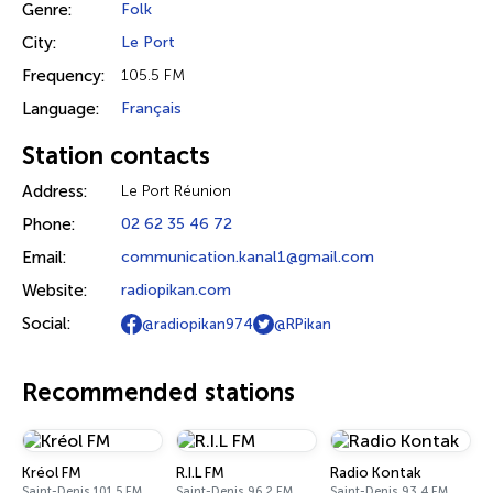
Genre:
Folk
City:
Le Port
Frequency:
105.5 FM
Language:
Français
Station contacts
Address:
Le Port Réunion
Phone:
02 62 35 46 72
Email:
communication.kanal1@gmail.com
Website:
radiopikan.com
Social:
@radiopikan974
@RPikan
Recommended stations
Kréol FM
R.I.L FM
Radio Kontak
Saint-Denis 101.5 FM
Saint-Denis 96.2 FM
Saint-Denis 93.4 FM