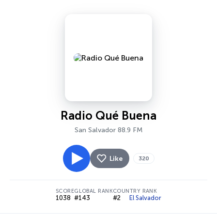
Radio Qué Buena
San Salvador 88.9 FM
Like
320
SCORE
GLOBAL RANK
COUNTRY RANK
1038
#143
#2
El Salvador