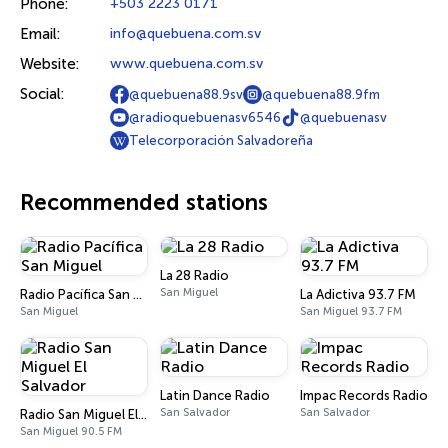
Phone:
+503 2223 0171
Email:
info@quebuena.com.sv
Website:
www.quebuena.com.sv
Social:
@quebuena88.9sv
@quebuena88.9fm
@radioquebuenasv6546
@quebuenasv
Telecorporación Salvadoreña
Recommended stations
La 28 Radio
San Miguel
Radio Pacífica San Miguel
La Adictiva 93.7 FM
San Miguel
San Miguel 93.7 FM
Latin Dance Radio
Impac Records Radio
San Salvador
San Salvador
Radio San Miguel El Salvador
San Miguel 90.5 FM