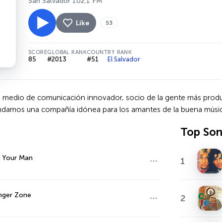
San Salvador 102.1 FM
Like
53
SCORE
GLOBAL RANK
COUNTRY RANK
85
#2013
#51
El Salvador
 medio de comunicación innovador, socio de la gente más product
indamos una compañía idónea para los amantes de la buena músic
Top So
 Your Man
1
nger Zone
2