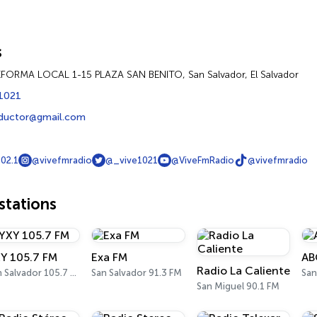
s
FORMA LOCAL 1-15 PLAZA SAN BENITO, San Salvador, El Salvador
1021
ductor@gmail.com
02.1
@vivefmradio
@_vive1021
@ViveFmRadio
@vivefmradio
tations
Y 105.7 FM
Exa FM
AB
Radio La Caliente
San Salvador 105.7 FM
San Salvador 91.3 FM
San Miguel 90.1 FM