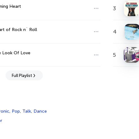
ning Heart
3
rt of Rock n` Roll
4
e Look Of Love
5
Full Playlist
ronic
,
Pop
,
Talk
,
Dance
r