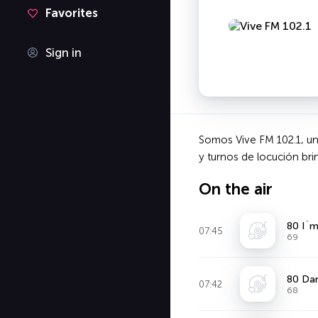
Favorites
Sign in
Somos Vive FM 102.1, un
y turnos de locución br
On the air
80 I`m
07:45
69
80 Da
07:42
68