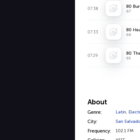
80 Bur
07:38
67
80 Hea
07:33
66
80 Th
07:29
65
About
Genre:
Latin
,
Elect
City:
San Salvado
Frequency:
102.1 FM