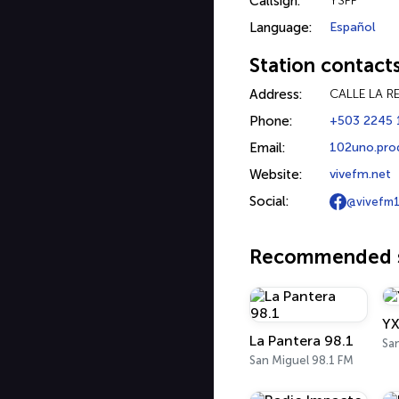
Callsign:
YSFF
Language:
Español
Station contact
Address:
CALLE LA RE
Phone:
+503 2245 
Email:
102uno.pro
Website:
vivefm.net
Social:
@vivefm1
Recommended s
YX
La Pantera 98.1
San Miguel 98.1 FM