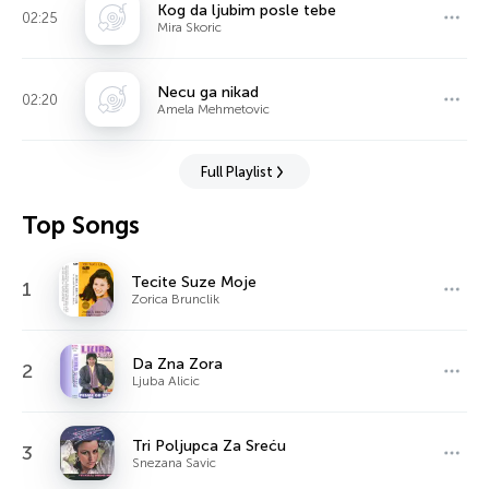
Kog da ljubim posle tebe
02:25
Mira Skoric
Necu ga nikad
02:20
Amela Mehmetovic
Full Playlist
Top Songs
Tecite Suze Moje
1
Zorica Brunclik
Da Zna Zora
2
Ljuba Alicic
Tri Poljupca Za Sreću
3
Snezana Savic