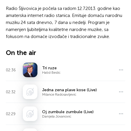
Radio Šljivovica je počela sa radom 12.7.2013. godine kao
amaterska internet radio stanica. Emituje domaću narodnu
muziku 24 sata dnevno, 7 dana u nedelji. Program je
namenjen ljubiteljima kvalitetne narodne muzike, sa
fokusom na domaće izvođače i tradicionalne zvuke.
On the air
Tri ruze
02:36
Halid Beslic
Jedna zena plave kose (Live)
02:32
Milance Radosavljevic
Oj zumbule zumbule (Live)
02:29
Danijela Jovanovic