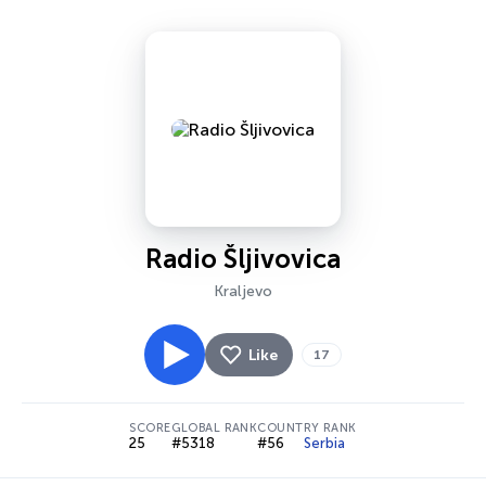
Radio Šljivovica
Kraljevo
Like
17
SCORE
GLOBAL RANK
COUNTRY RANK
25
#5318
#56
Serbia