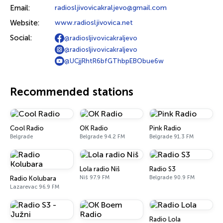
Email:
radiosljivovicakraljevo@gmail.com
Website:
www.radiosljivovica.net
Social:
@radiosljivovicakraljevo
@radiosljivovicakraljevo
@UCjjRhtR6bfGThbpEBObue6w
Recommended stations
Cool Radio
OK Radio
Pink Radio
Belgrade
Belgrade 94.2 FM
Belgrade 91.3 FM
Lola radio Niš
Radio S3
Niš 97.9 FM
Belgrade 90.9 FM
Radio Kolubara
Lazarevac 96.9 FM
Radio Lola