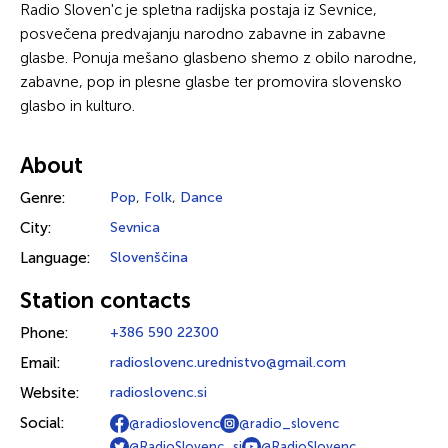
Radio Sloven'c je spletna radijska postaja iz Sevnice,
posvečena predvajanju narodno zabavne in zabavne
glasbe. Ponuja mešano glasbeno shemo z obilo narodne,
zabavne, pop in plesne glasbe ter promovira slovensko
glasbo in kulturo.
About
Genre:
Pop
,
Folk
,
Dance
City:
Sevnica
Language:
Slovenščina
Station contacts
Phone:
+386 590 22300
Email:
radioslovenc.urednistvo@gmail.com
Website:
radioslovenc.si
Social:
@radioslovenc
@radio_slovenc
@RadioSlovenc_si
@RadioSlovenc