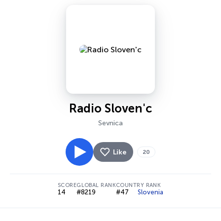
Radio Sloven'c
Sevnica
Like
20
SCORE
GLOBAL RANK
COUNTRY RANK
14
#8219
#47
Slovenia