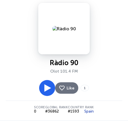
Ràdio 90
Olot 101.4 FM
Like
1
SCORE
GLOBAL RANK
COUNTRY RANK
0
#36862
#1593
Spain