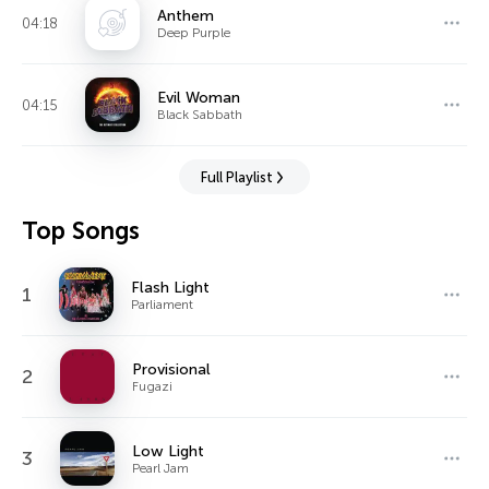
Anthem
04:18
Deep Purple
Evil Woman
04:15
Black Sabbath
Full Playlist
Top Songs
Flash Light
1
Parliament
Provisional
2
Fugazi
Low Light
3
Pearl Jam