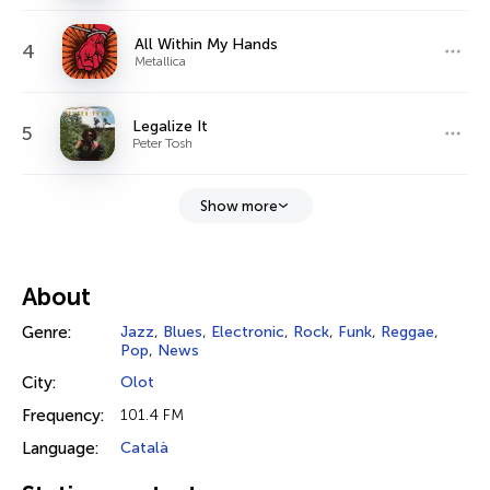
All Within My Hands
4
Metallica
Legalize It
5
Peter Tosh
Show more
About
Genre:
Jazz
,
Blues
,
Electronic
,
Rock
,
Funk
,
Reggae
,
Pop
,
News
City:
Olot
Frequency:
101.4 FM
Language:
Català