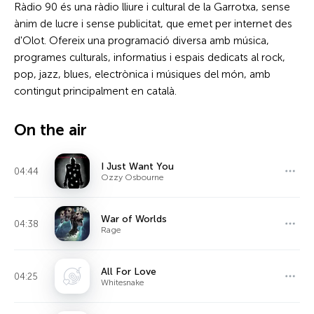
Ràdio 90 és una ràdio lliure i cultural de la Garrotxa, sense
ànim de lucre i sense publicitat, que emet per internet des
d'Olot. Ofereix una programació diversa amb música,
programes culturals, informatius i espais dedicats al rock,
pop, jazz, blues, electrònica i músiques del món, amb
contingut principalment en català.
On the air
I Just Want You
04:44
Ozzy Osbourne
War of Worlds
04:38
Rage
All For Love
04:25
Whitesnake