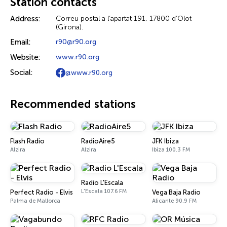
Station contacts
Address:
Correu postal a l’apartat 191, 17800 d’Olot
(Girona).
Email:
r90@r90.org
Website:
www.r90.org
Social:
@www.r90.org
Recommended stations
Flash Radio
RadioAire5
JFK Ibiza
Alzira
Alzira
Ibiza 100.3 FM
Radio L'Escala
L'Escala 107.6 FM
Perfect Radio - Elvis
Vega Baja Radio
Palma de Mallorca
Alicante 90.9 FM