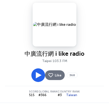
中廣流行網 i like radio
Taipei 103.3 FM
Like
368
SCORE
GLOBAL RANK
COUNTRY RANK
515
#366
#3
Taiwan