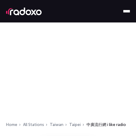
Home
All Stations
Taiwan
Taipei
中廣流行網 i like radio