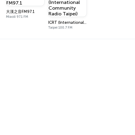
大漢之音FM97.1
Miaoli 97.1 FM
ICRT (International Community Radio Taipei)
Taipei 100.7 FM