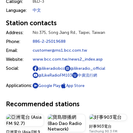
Callsign:
BED-3
Language:
中文
Station contacts
Address:
No.375, Song Jiang Rd., Taipei, Taiwan
Phone:
886-2-25019688
Email:
customer@ms1.bcc.com.tw
Website:
www.bcc.com.tw/news2_index.asp
Social:
@ilikeradiobcc
@ilikeradio_official
中廣流行網
@ILikeRadioFM103
Applications:
Google Play
App Store
Recommended stations
好事903電台
Taichung 90.3 FM
亞洲電台 (Asia FM 92.7)