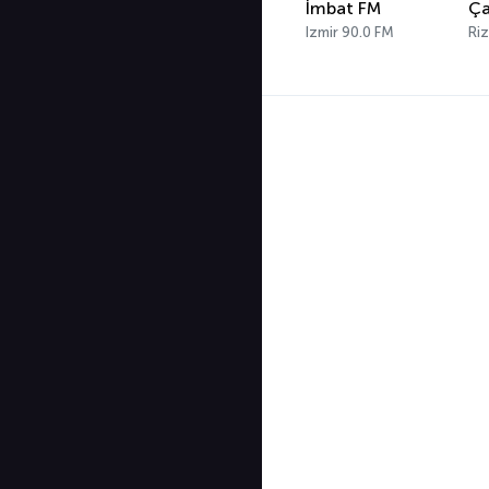
İmbat FM
Ça
Izmir 90.0 FM
Ri