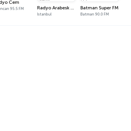
dyo Cem
Radyo Arabesk Alemi
Batman Super FM
incan 95.5 FM
Istanbul
Batman 90.0 FM