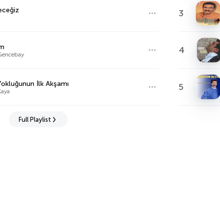
eceğiz
3
im
4
Gencebay
okluğunun İlk Akşamı
5
Kaya
Full Playlist