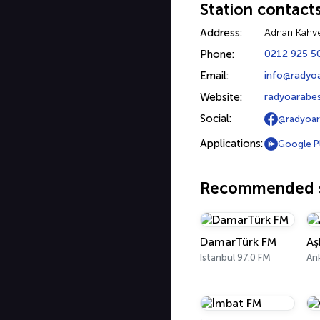
Station contact
Address:
Adnan Kahvec
Phone:
0212 925 5
Email:
info@radyo
Website:
radyoarabe
Social:
@radyoara
Applications:
Google P
Recommended s
DamarTürk FM
Aş
Istanbul 97.0 FM
An