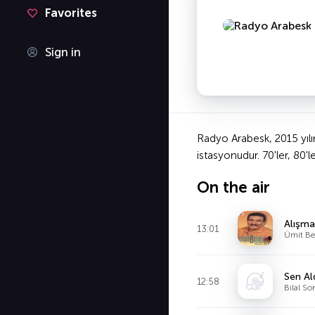
Favorites
Sign in
Radyo Arabesk, 2015 yılı
istasyonudur. 70'ler, 80'l
On the air
Alışm
13:01
Ümit Be
Sen Al
12:58
Bilal So