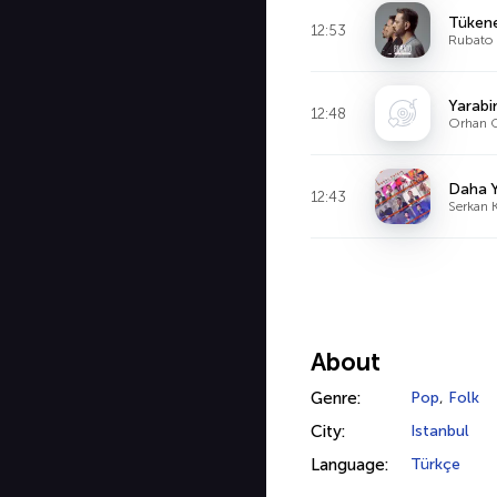
Tüken
12:53
Rubato
Yarab
12:48
Orhan 
Daha Y
12:43
Serkan 
About
Genre:
Pop
,
Folk
City:
Istanbul
Language:
Türkçe