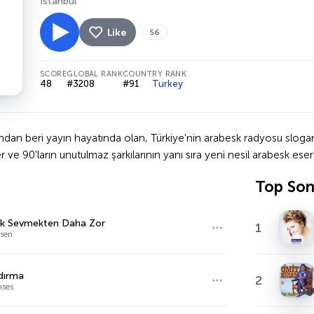
Istanbul
Like
56
SCORE
GLOBAL RANK
COUNTRY RANK
48
#3208
#91
Turkey
ndan beri yayın hayatında olan, Türkiye'nin arabesk radyosu sloganı
er ve 90'ların unutulmaz şarkılarının yanı sıra yeni nesil arabesk eserl
Top So
ak Sevmekten Daha Zor
1
sen
dırma
2
nses