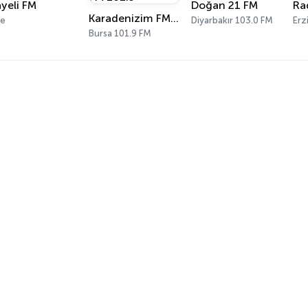
yeli FM
Doğan 21 FM
Ra
Karadenizim FM 101.9
ze
Diyarbakır 103.0 FM
Erz
Bursa 101.9 FM