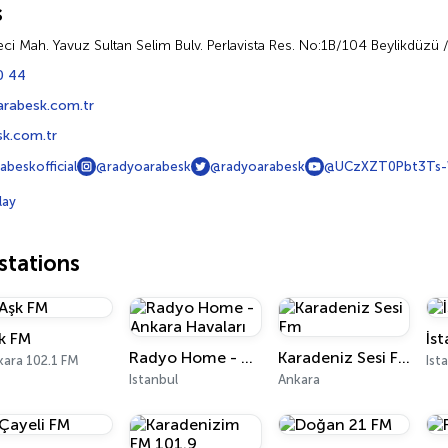
s
i Mah. Yavuz Sultan Selim Bulv. Perlavista Res. No:1B/104 Beylikdüzü /
0 44
arabesk.com.tr
sk.com.tr
beskofficial
@radyoarabesk
@radyoarabesk
@UCzXZT0Pbt3Ts-
lay
tations
k FM
İs
Radyo Home - Ankara Havaları
Karadeniz Sesi Fm
kara 102.1 FM
Ist
Istanbul
Ankara