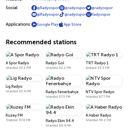
Social:
@Radyospor
@radyospor
@radyospor
@Radyospor
@radyospor
Radyospor
Applications:
Google Play
App Store
Recommended stations
A Spor Radyo
Radyo Gol
TRT Radyo 1
Istanbul 93.0 FM
Istanbul 92.2 FM
Ankara 93.3 FM
Lig Radyo
Istanbul 92.4 FM
Radyo Fenerbahçe
NTV Spor Radyo
Istanbul 97.0 FM
Istanbul 87.7 FM
Kuzey FM
A Haber Radyo
Trabzon 97.8 FM
Istanbul 90.2 FM
Radyo Ekin 94.4
Istanbul 94.4 FM