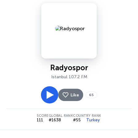
Radyospor
Istanbul 107.2 FM
Like
65
SCORE
GLOBAL RANK
COUNTRY RANK
111
#1638
#55
Turkey