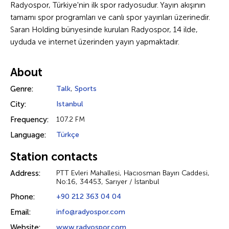
Radyospor, Türkiye'nin ilk spor radyosudur. Yayın akışının
tamamı spor programları ve canlı spor yayınları üzerinedir.
Saran Holding bünyesinde kurulan Radyospor, 14 ilde,
uyduda ve internet üzerinden yayın yapmaktadır.
About
Genre:
Talk
,
Sports
City:
Istanbul
Frequency:
107.2 FM
Language:
Türkçe
Station contacts
Address:
PTT Evleri Mahallesi, Hacıosman Bayırı Caddesi,
No:16, 34453, Sarıyer / İstanbul
Phone:
+90 212 363 04 04
Email:
info@radyospor.com
Website:
www.radyospor.com