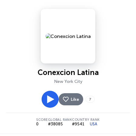
Conexcion Latina
New York City
Like
7
SCORE
GLOBAL RANK
COUNTRY RANK
0
#38085
#9541
USA