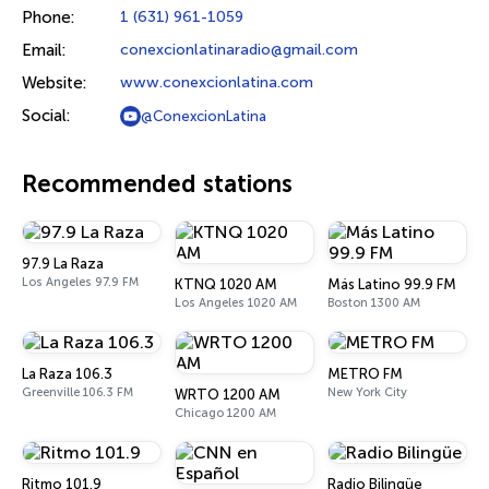
Phone:
1 (631) 961-1059
Email:
conexcionlatinaradio@gmail.com
Website:
www.conexcionlatina.com
Social:
@ConexcionLatina
Recommended stations
97.9 La Raza
Los Angeles 97.9 FM
KTNQ 1020 AM
Más Latino 99.9 FM
Los Angeles 1020 AM
Boston 1300 AM
La Raza 106.3
METRO FM
Greenville 106.3 FM
New York City
WRTO 1200 AM
Chicago 1200 AM
Ritmo 101.9
Radio Bilingüe