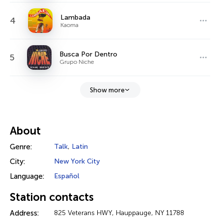
Lambada
4
Kaoma
Busca Por Dentro
5
Grupo Niche
Show more
About
Genre:
Talk
,
Latin
City:
New York City
Language:
Español
Station contacts
Address:
825 Veterans HWY, Hauppauge, NY 11788