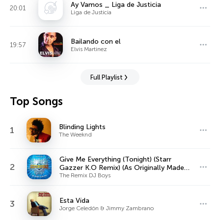
Ay Vamos _ Liga de Justicia
20:01
Liga de Justicia
Bailando con el
19:57
Elvis Martinez
Full Playlist
Top Songs
Blinding Lights
1
The Weeknd
Give Me Everything (Tonight) (Starr
2
Gazzer K.O Remix) (As Originally Made
Famous By Pitbull Ft. Ne-Yo, Afrojack &
The Remix DJ Boys
Nayer)
Esta Vída
3
Jorge Celedón & Jimmy Zambrano