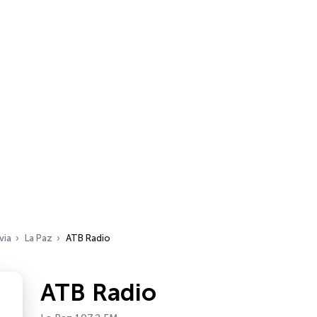
via
La Paz
ATB Radio
ATB Radio