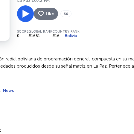
La Paz 107.2 FM
Like
56
SCORE
GLOBAL RANK
COUNTRY RANK
0
#1651
#16
Bolivia
n radial boliviana de programación general, compuesta en su mayo
edades producidos desde su señal matriz en La Paz. Pertenece a
k
,
News
s