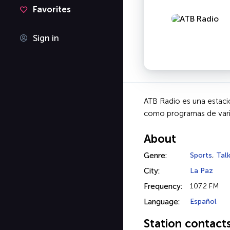
Favorites
Sign in
ATB Radio es una estació
como programas de vari
About
Genre:
Sports
,
Tal
City:
La Paz
Frequency:
107.2 FM
Language:
Español
Station contact