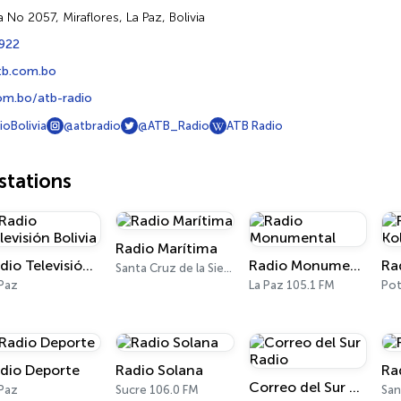
a No 2057, Miraflores, La Paz, Bolivia
9922
tb.com.bo
m.bo/atb-radio
oBolivia
@atbradio
@ATB_Radio
ATB Radio
tations
Radio Marítima
Radio Televisión Bolivia
Radio Monumental
Ra
Santa Cruz de la Sierra 100.9 FM
 Paz
La Paz 105.1 FM
Pot
dio Deporte
Radio Solana
Ra
Correo del Sur Radio
 Paz
Sucre 106.0 FM