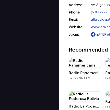
Address:
Av. Argentin
Phone:
(591) 2222
Email:
atbradio@a
Website:
www.atb.co
Social:
@ATBRadi
Recommended s
Radio Panamericana
La Paz 96.1 FM
La
Ra
Radio La Poderosa Bolivia
La