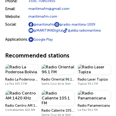
Phone:
+591 70853455
Email:
maritimafm@gmail.com
Website:
maritimafm.com
Social:
@maritimafm
@radio-maritima-1009
@MARITIMADigital
@aldia.radiomaritima
Applications:
Google Play
Recommended stations
Radio La Poderosa Bolivia
Radio Oriental 96.1 FM
Radio Laser Tupiza
La Paz 100.3 FM
Santa Cruz de la Sierra 96.1 FM
Tupiza 99.1 FM
Radio Centro AM 1420 KHz
Radio Panamericana
Cochabamba 420 AM
La Paz 96.1 FM
Radio Caliente 105.1 FM
Santa Cruz de la Sierra 105.1 FM