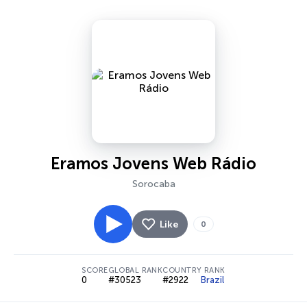
Eramos Jovens Web Rádio
Sorocaba
Like
0
SCORE
GLOBAL RANK
COUNTRY RANK
0
#30523
#2922
Brazil