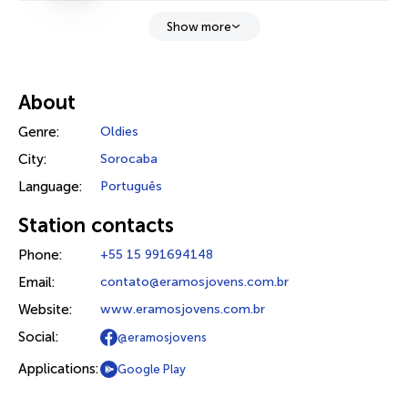
Show more
About
Genre:
Oldies
City:
Sorocaba
Language:
Português
Station contacts
Phone:
+55 15 991694148
Email:
contato@eramosjovens.com.br
Website:
www.eramosjovens.com.br
Social:
@eramosjovens
Applications:
Google Play