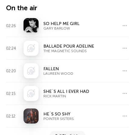
On the air
SO HELP ME GIRL
02:26
GARY BARLOW
BALLADE POUR ADELINE
02:24
THE MAGNETIC SOUNDS
FALLEN
02:20
LAUREEN WOOD
SHE`S ALL I EVER HAD
02:15
RICK MARTIN
HE`S SO SHY
02:12
POINTER SISTERS