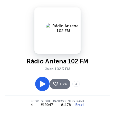
Rádio Antena 102 FM
Jales 102.3 FM
Like
3
SCORE
GLOBAL RANK
COUNTRY RANK
4
#19047
#1178
Brazil