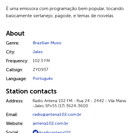
É uma emissora com programação bem popular, tocando
basicamente sertanejo, pagode, e temas de novelas.
About
Genre:
Brazilian Music
City:
Jales
Frequency:
102.3 FM
Callsign:
ZYD937
Language:
Português
Station contacts
Address:
Radio Antena 102 FM - Rua 24 - 2442 - Vila Maria
-Jales SP+55 (17) 3624-3600
Email:
radio@antena102.com.br
Website:
antena102.com.br
Social:
@radioantena102