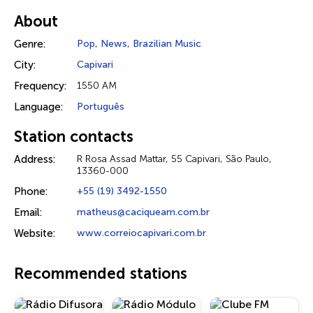
About
Genre:
Pop
,
News
,
Brazilian Music
City:
Capivari
Frequency:
1550 AM
Language:
Português
Station contacts
Address:
R Rosa Assad Mattar, 55 Capivari, São Paulo,
13360-000
Phone:
+55 (19) 3492-1550
Email:
matheus@caciqueam.com.br
Website:
www.correiocapivari.com.br
Recommended stations