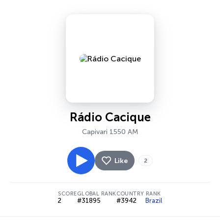
Rádio Cacique
Capivari 1550 AM
Like
2
SCORE
GLOBAL RANK
COUNTRY RANK
2
#31895
#3942
Brazil