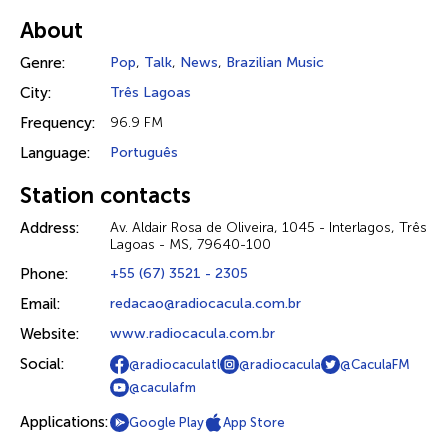
About
Genre:
Pop
,
Talk
,
News
,
Brazilian Music
City:
Três Lagoas
Frequency:
96.9 FM
Language:
Português
Station contacts
Address:
Av. Aldair Rosa de Oliveira, 1045 - Interlagos, Três
Lagoas - MS, 79640-100
Phone:
+55 (67) 3521 - 2305
Email:
redacao@radiocacula.com.br
Website:
www.radiocacula.com.br
Social:
@radiocaculatl
@radiocacula
@CaculaFM
@caculafm
Applications:
Google Play
App Store