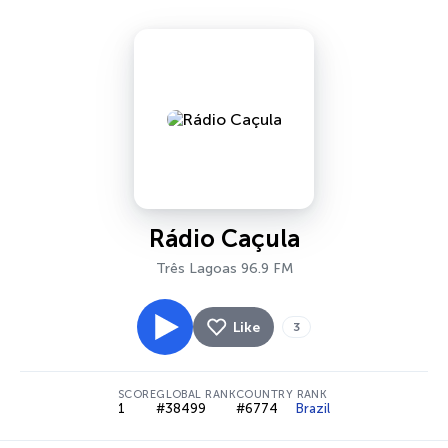
Rádio Caçula
Três Lagoas 96.9 FM
Like
3
SCORE
GLOBAL RANK
COUNTRY RANK
1
#38499
#6774
Brazil