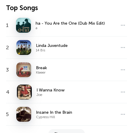
Top Songs
ha - You Are the One (Dub Mix Edit)
1
a
Linda Juventude
2
14 Bis
Break
3
Kleeer
I Wanna Know
4
Joe
Insane In the Brain
5
Cypress Hill