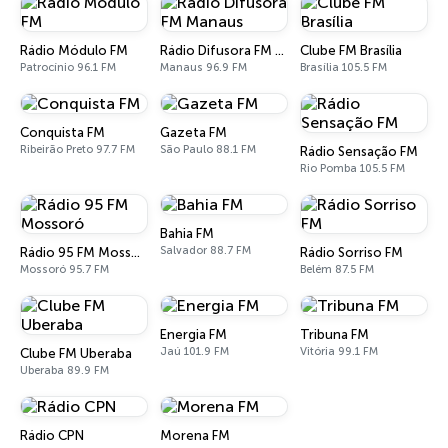
Rádio Módulo FM
Rádio Difusora FM Manaus
Clube FM Brasília
Patrocínio 96.1 FM
Manaus 96.9 FM
Brasília 105.5 FM
Conquista FM
Gazeta FM
Ribeirão Preto 97.7 FM
São Paulo 88.1 FM
Rádio Sensação FM
Rio Pomba 105.5 FM
Bahia FM
Salvador 88.7 FM
Rádio 95 FM Mossoró
Rádio Sorriso FM
Mossoró 95.7 FM
Belém 87.5 FM
Energia FM
Tribuna FM
Jaú 101.9 FM
Vitória 99.1 FM
Clube FM Uberaba
Uberaba 89.9 FM
Rádio CPN
Morena FM