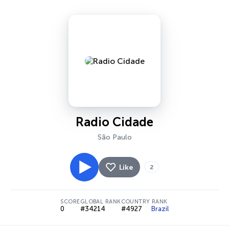
Radio Cidade
São Paulo
Like
2
SCORE
GLOBAL RANK
COUNTRY RANK
0
#34214
#4927
Brazil