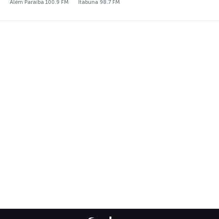
Além Paraíba 100.9 FM
Itabuna 98.7 FM