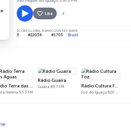
São Miguel do Iguaçu 106.5 FM
Like
2
SCORE
GLOBAL RANK
COUNTRY RANK
3
#22034
#1703
Brazil
Rádio Guaíra
Rádio Terra das Aguas
Rádio Cultura Foz
Guaíra 89.7 FM
nta Helena 93.3 FM
Foz do Iguaçu 820 AM
Pop