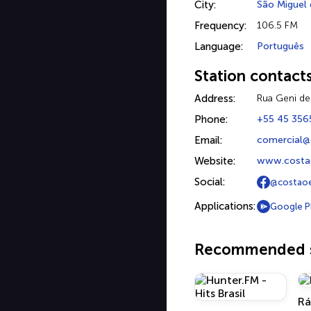
City:
São Miguel 
Frequency:
106.5 FM
Language:
Português
Station contact
Address:
Rua Geni de
Phone:
+55 45 356
Email:
comercial
Website:
www.costa
Social:
@costao
Applications:
Google P
Recommended s
Rá