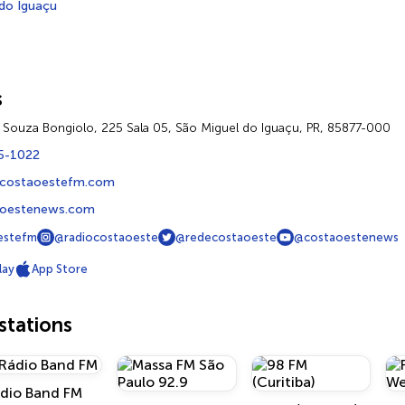
do Iguaçu
s
 Souza Bongiolo, 225 Sala 05, São Miguel do Iguaçu, PR, 85877-000
5-1022
@costaoestefm.com
oestenews.com
estefm
@radiocostaoeste
@redecostaoeste
@costaoestenews
lay
App Store
tations
dio Band FM