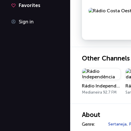
Favorites
Sign in
Other Channels
Rádio Independência
Medianeira 92.7 FM
Sa
About
Genre:
Sertaneja
,