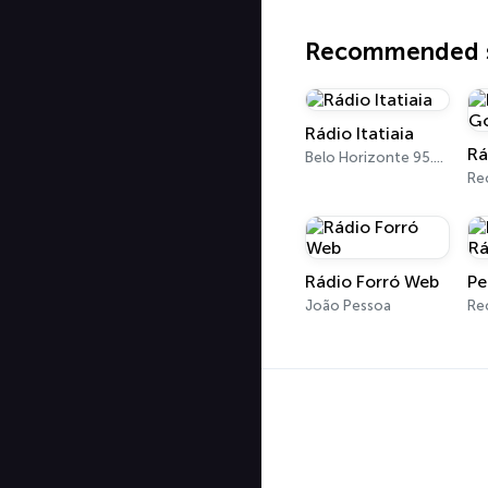
Recommended s
Rádio Itatiaia
Belo Horizonte 95.7 FM - 610 AM
Re
Rádio Forró Web
João Pessoa
Re