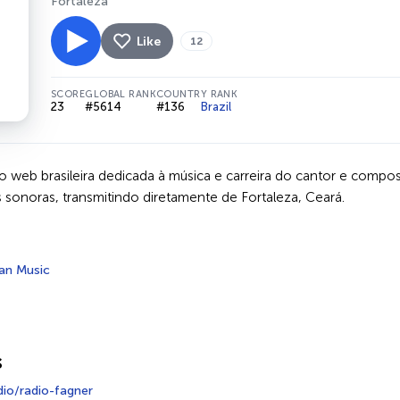
Fortaleza
Like
12
SCORE
GLOBAL RANK
COUNTRY RANK
23
#5614
#136
Brazil
o web brasileira dedicada à música e carreira do cantor e comp
has sonoras, transmitindo diretamente de Fortaleza, Ceará.
ian Music
s
io/radio-fagner