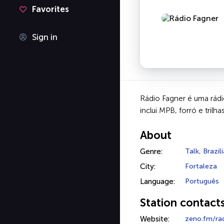
Favorites
Sign in
Rádio Fagner é uma rádi
inclui MPB, forró e tril
About
Genre:
Talk
,
Brazil
City:
Fortaleza
Language:
Português
Station contact
Website:
zeno.fm/rad