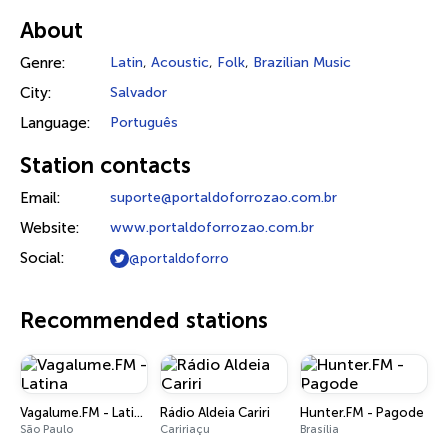
About
Genre:
Latin
,
Acoustic
,
Folk
,
Brazilian Music
City:
Salvador
Language:
Português
Station contacts
Email:
suporte@portaldoforrozao.com.br
Website:
www.portaldoforrozao.com.br
Social:
@portaldoforro
Recommended stations
Vagalume.FM - Latina
Rádio Aldeia Cariri
Hunter.FM - Pagode
São Paulo
Caririaçu
Brasília