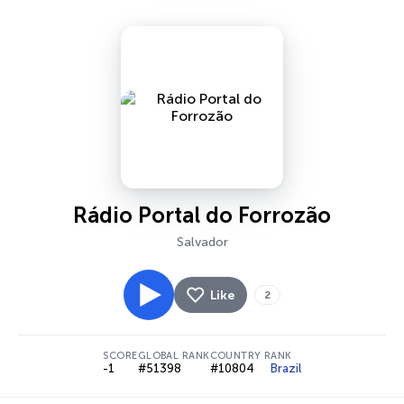
Rádio Portal do Forrozão
Salvador
Like
2
SCORE
GLOBAL RANK
COUNTRY RANK
-1
#51398
#10804
Brazil