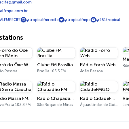
recife@gmail.com
alfmpe.com.br
ALFMRECIFE
@tropicalfmrecife
@tropicalfmpe
@951tropical
tations
Me
Forró do Ôxe Web Rádio
Clube FM Brasília
Rádio Forró Web
ão Pessoa
Brasília 105.5 FM
João Pessoa
Rádio Massa FM Serra Gaúcha
Rádio Chapadão FM
Rádio CidadeFMGO
va Prata 103.3 FM
São Roque de Minas
Águas Lindas de Goiás 98.1 FM