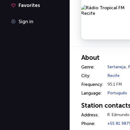
Favorites
Sign in
About
Genre:
Sertaneja
,
City:
Recife
Frequency:
95.1 FM
Language:
Português
Station contact
Address:
R. Edmundo 
Phone:
+55 81 987