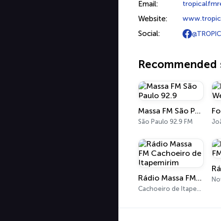
Email:
tropicalfm
Website:
www.tropic
Social:
@TROPIC
Recommended s
Massa FM São Paulo 92.9
São Paulo 92.9 FM
Jo
Rádio Massa FM Cachoeiro de Itapemirim
No
Cachoeiro de Itapemirim 90.9 FM