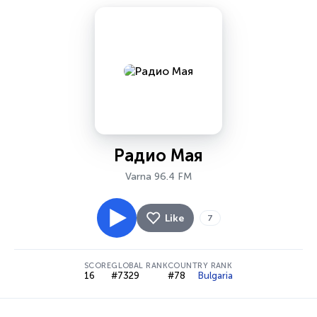
Радио Мая
Varna 96.4 FM
Like
7
SCORE
GLOBAL RANK
COUNTRY RANK
16
#7329
#78
Bulgaria