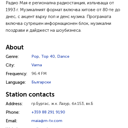
Радио Мая е регионална радиостанция, излъчваща от
1993 г. Музикалният формат включва хитове от 80-те до
днес, с акцент върху поп и денс музика. Програмата
включва сутрешен информационен блок, музикални
поздрави и дайджест на шоубизнеса.
About
Genre:
Pop
,
Top 40
,
Dance
City:
Varna
Frequency:
96.4 FM
Language:
Български
Station contacts
Address:
гр.Бургас, ж.к. Лазур, бл.153, вх.Б
Phone:
+359 88 291 9190
Email:
maia@rn-tv.com