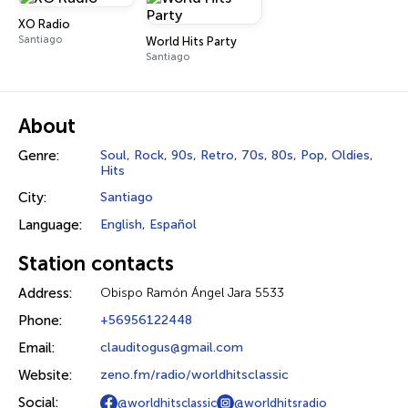
XO Radio
Santiago
World Hits Party
Santiago
About
Genre:
Soul
,
Rock
,
90s
,
Retro
,
70s
,
80s
,
Pop
,
Oldies
,
Hits
City:
Santiago
Language:
English
,
Español
Station contacts
Address:
Obispo Ramón Ángel Jara 5533
Phone:
+56956122448
Email:
clauditogus@gmail.com
Website:
zeno.fm/radio/worldhitsclassic
Social:
@worldhitsclassic
@worldhitsradio