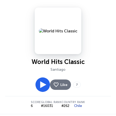
World Hits Classic
Santiago
Like
7
SCORE
GLOBAL RANK
COUNTRY RANK
6
#16031
#262
Chile