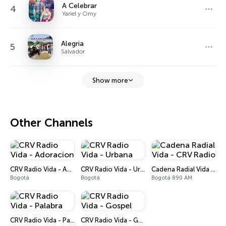
A Celebrar
4
Yariel y Omy
Alegria
5
Salvador
Show more
Other Channels
CRV Radio Vida - Adoracion
CRV Radio Vida - Urbana
Cadena Radial Vida - CRV Radio
Bogotá
Bogotá
Bogotá 890 AM
CRV Radio Vida - Palabra
CRV Radio Vida - Gospel