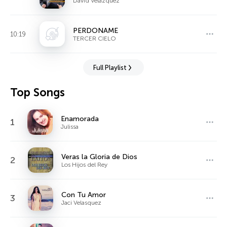
David Velazquez
PERDONAME
10:19
TERCER CIELO
Full Playlist
Top Songs
Enamorada
1
Julissa
Veras la Gloria de Dios
2
Los Hijos del Rey
Con Tu Amor
3
Jaci Velasquez