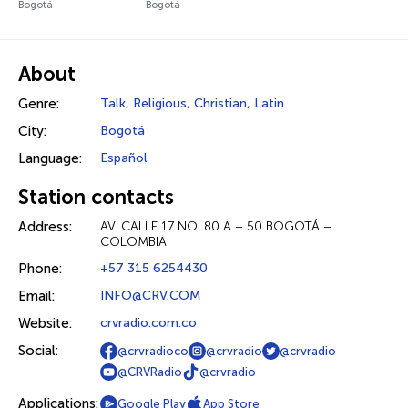
Bogotá
Bogotá
About
Genre:
Talk
,
Religious
,
Christian
,
Latin
City:
Bogotá
Language:
Español
Station contacts
Address:
AV. CALLE 17 NO. 80 A – 50 BOGOTÁ –
COLOMBIA
Phone:
+57 315 6254430
Email:
INFO@CRV.COM
Website:
crvradio.com.co
Social:
@crvradioco
@crvradio
@crvradio
@CRVRadio
@crvradio
Applications:
Google Play
App Store