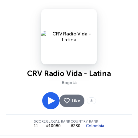
CRV Radio Vida - Latina
Bogotá
Like
8
SCORE
GLOBAL RANK
COUNTRY RANK
11
#10080
#230
Colombia