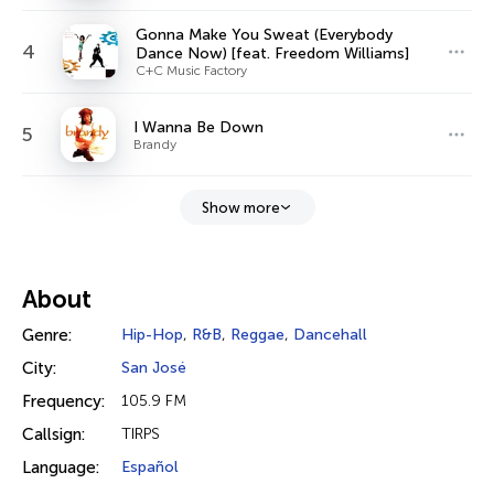
Gonna Make You Sweat (Everybody
4
Dance Now) [feat. Freedom Williams]
C+C Music Factory
I Wanna Be Down
5
Brandy
Show more
About
Genre:
Hip-Hop
,
R&B
,
Reggae
,
Dancehall
City:
San José
Frequency:
105.9 FM
Callsign:
TIRPS
Language:
Español