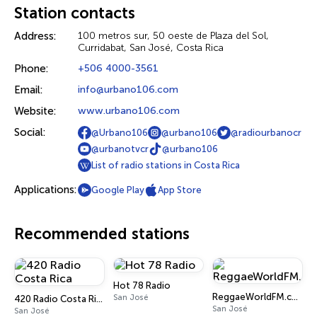
Station contacts
Address:
100 metros sur, 50 oeste de Plaza del Sol,
Curridabat, San José, Costa Rica
Phone:
+506 4000-3561
Email:
info@urbano106.com
Website:
www.urbano106.com
Social:
@Urbano106
@urbano106
@radiourbanocr
@urbanotvcr
@urbano106
List of radio stations in Costa Rica
Applications:
Google Play
App Store
Recommended stations
Hot 78 Radio
ReggaeWorldFM.com
San José
420 Radio Costa Rica
San José
San José