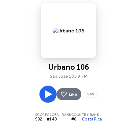
Urbano 106
San José 105.9 FM
Like
549
SCORE
GLOBAL RANK
COUNTRY RANK
992
#148
#6
Costa Rica