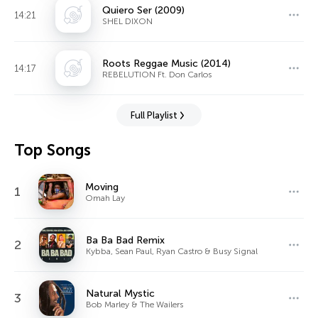
Quiero Ser (2009)
14:21
SHEL DIXON
Roots Reggae Music (2014)
14:17
REBELUTION Ft. Don Carlos
Full Playlist
Top Songs
Moving
1
Omah Lay
Ba Ba Bad Remix
2
Kybba, Sean Paul, Ryan Castro & Busy Signal
Natural Mystic
3
Bob Marley & The Wailers