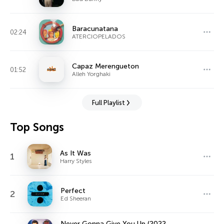
Baracunatana
02:24
ATERCIOPELADOS
Capaz Merengueton
01:52
Alleh Yorghaki
Full Playlist
Top Songs
As It Was
1
Harry Styles
Perfect
2
Ed Sheeran
Never Gonna Give You Up (2022