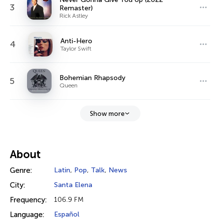
3
Remaster)
Rick Astley
Anti-Hero
4
Taylor Swift
Bohemian Rhapsody
5
Queen
Show more
About
Genre:
Latin
,
Pop
,
Talk
,
News
City:
Santa Elena
Frequency:
106.9 FM
Language:
Español