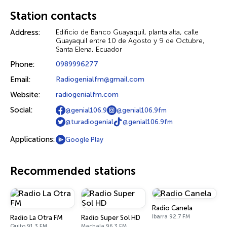
Station contacts
Address:
Edificio de Banco Guayaquil, planta alta, calle
Guayaquil entre 10 de Agosto y 9 de Octubre,
Santa Elena, Ecuador
Phone:
0989996277
Email:
Radiogenialfm@gmail.com
Website:
radiogenialfm.com
Social:
@genial106.9
@genial106.9fm
@turadiogenial
@genial106.9fm
Applications:
Google Play
Recommended stations
Radio Canela
Ibarra 92.7 FM
Radio La Otra FM
Radio Super Sol HD
Quito 91.3 FM
Machala 96.3 FM