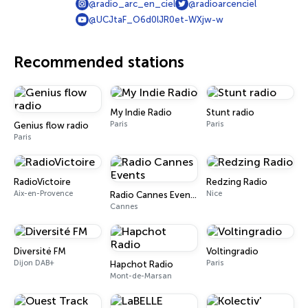
@radio_arc_en_ciel
@radioarcenciel
@UCJtaF_O6d0lJR0et-WXjw-w
Recommended stations
My Indie Radio
Stunt radio
Paris
Paris
Genius flow radio
Paris
RadioVictoire
Redzing Radio
Aix-en-Provence
Nice
Radio Cannes Events
Cannes
Diversité FM
Voltingradio
Dijon DAB+
Paris
Hapchot Radio
Mont-de-Marsan