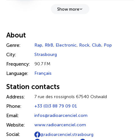
Show more
About
Genre:
Rap
,
R&B
,
Electronic
,
Rock
,
Club
,
Pop
City:
Strasbourg
Frequency:
90.7 FM
Language:
Français
Station contacts
Address:
7 rue des rossignols 67540 Ostwald
Phone:
+33 (0)3 88 79 09 01
Email:
infos@radioarcenciel.com
Website:
www.radioarcenciel.com
Social:
@radioarcenciel.strasbourg