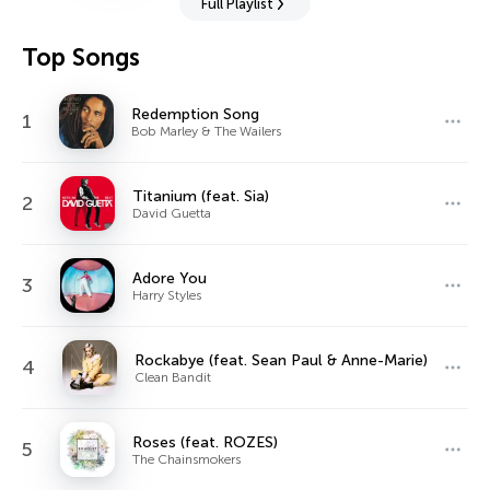
Full Playlist
Top Songs
Redemption Song
1
Bob Marley & The Wailers
Titanium (feat. Sia)
2
David Guetta
Adore You
3
Harry Styles
Rockabye (feat. Sean Paul & Anne-Marie)
4
Clean Bandit
Roses (feat. ROZES)
5
The Chainsmokers