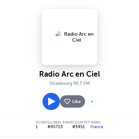
Radio Arc en Ciel
Strasbourg 90.7 FM
Like
1
SCORE
GLOBAL RANK
COUNTRY RANK
1
#45713
#3451
France