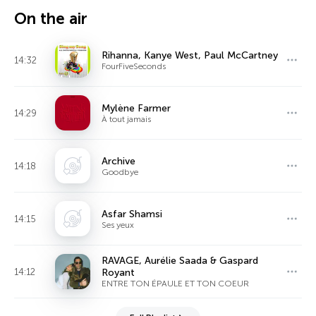
On the air
Rihanna, Kanye West, Paul McCartney
14:32
FourFiveSeconds
Mylène Farmer
14:29
À tout jamais
Archive
14:18
Goodbye
Asfar Shamsi
14:15
Ses yeux
RAVAGE, Aurélie Saada & Gaspard
14:12
Royant
ENTRE TON ÉPAULE ET TON COEUR