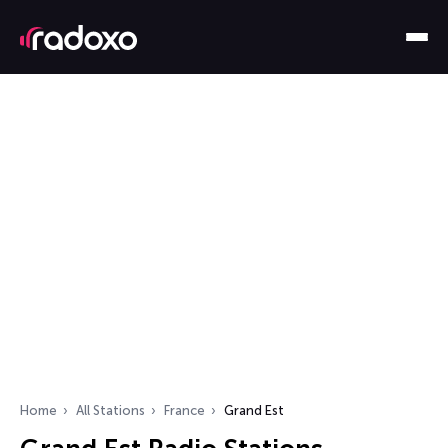
Home
All Stations
France
Grand Est