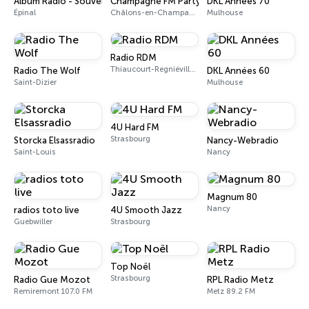
Album Radio - Souvenirs
Champagne FM Party
DKL Années 70
Épinal
Châlons-en-Champagne
Mulhouse
Radio RDM
Thiaucourt-Regniéville 102.7 FM
Radio The Wolf
DKL Années 60
Saint-Dizier
Mulhouse
4U Hard FM
Strasbourg
Storcka Elsassradio
Nancy-Webradio
Saint-Louis
Nancy
Magnum 80
Nancy
radios toto live
4U Smooth Jazz
Guebwiller
Strasbourg
Top Noël
Strasbourg
Radio Gue Mozot
RPL Radio Metz
Remiremont 107.0 FM
Metz 89.2 FM