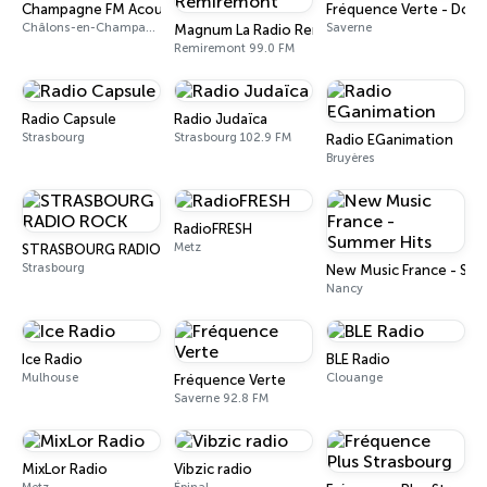
Champagne FM Acoustic
Fréquence Verte - Dou
Châlons-en-Champagne
Saverne
Magnum La Radio Remiremont
Remiremont 99.0 FM
Radio Capsule
Radio Judaïca
Strasbourg
Strasbourg 102.9 FM
Radio EGanimation
Bruyères
RadioFRESH
Metz
STRASBOURG RADIO ROCK
Strasbourg
New Music France - Sum
Nancy
Ice Radio
BLE Radio
Mulhouse
Clouange
Fréquence Verte
Saverne 92.8 FM
MixLor Radio
Vibzic radio