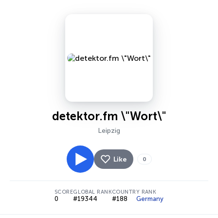
detektor.fm \"Wort\"
Leipzig
Like
0
SCORE
GLOBAL RANK
COUNTRY RANK
0
#19344
#188
Germany