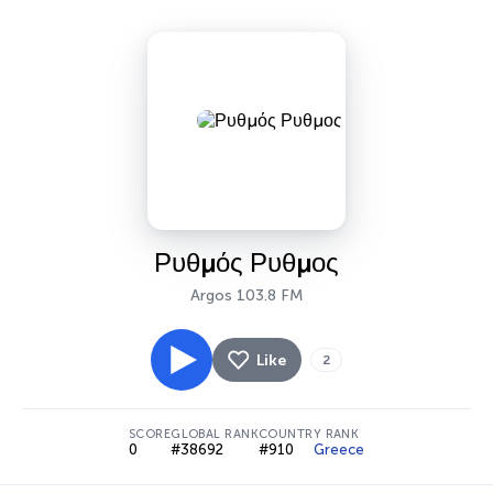
Ρυθμός Ρυθμος
Argos 103.8 FM
Like
2
SCORE
GLOBAL RANK
COUNTRY RANK
0
#38692
#910
Greece