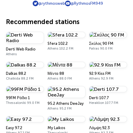
@rythmosweb
@RythmosFM949
Recommended stations
Sfera 102.2
Σκύλος 90 FM
Athens 102.2 FM
Patras 90.0 FM
Derti Web Radio
Athens
Dalkas 88.2
Μέντα 88
92.9 Kiss FM
Chalkida 88.2 FM
Athens 88.0 FM
Athens 92.9 FM
99FM Ράδιο 1
Derti 107.7
Thessaloniki 99.0 FM
Heraklion 107.7 FM
95.2 Athens DeeJay
Athens 95.2 FM
Easy 97.2
My Laikos
Λάμψη 92.3
Athens 97.2 FM
Thessaloniki
Athens 92.3 FM