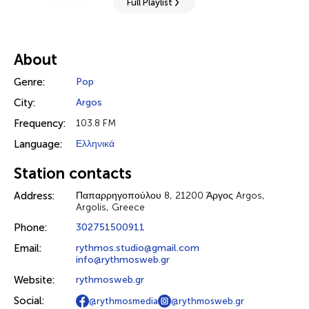
Full Playlist
About
Genre:
Pop
City:
Argos
Frequency:
103.8 FM
Language:
Ελληνικά
Station contacts
Address:
Παπαρρηγοπούλου 8, 21200 Άργος Argos,
Argolis, Greece
Phone:
302751500911
Email:
rythmos.studio@gmail.com
info@rythmosweb.gr
Website:
rythmosweb.gr
Social:
@rythmosmedia
@rythmosweb.gr