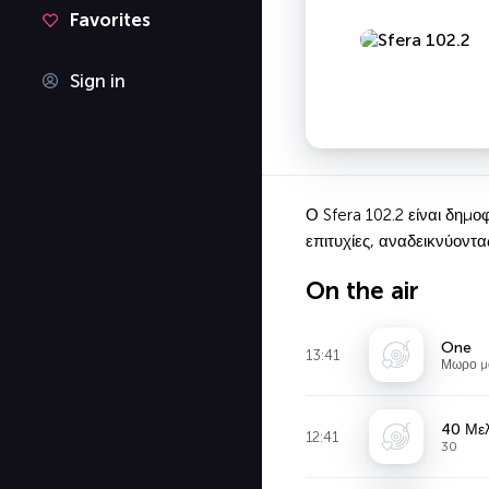
Favorites
Sign in
Ο Sfera 102.2 είναι δημ
επιτυχίες, αναδεικνύοντα
On the air
One
13:41
Μωρο μ
40 Με
12:41
30