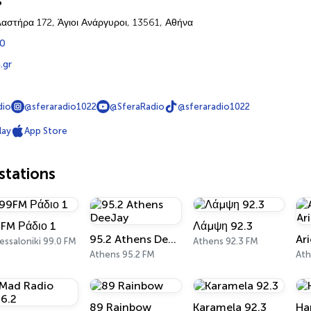
s
αστήρα 172, Άγιοι Ανάργυροι, 13561, Αθήνα
0
.gr
dio
@sferaradio1022
@SferaRadio
@sferaradio1022
lay
App Store
tations
FM Ράδιο 1
Λάμψη 92.3
95.2 Athens DeeJay
ssaloniki 99.0 FM
Athens 92.3 FM
Athens 95.2 FM
At
89 Rainbow
Karamela 92.3
Ha