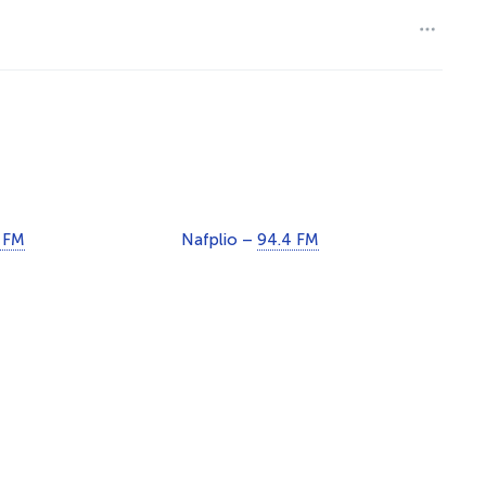
 FM
Nafplio –
94.4 FM