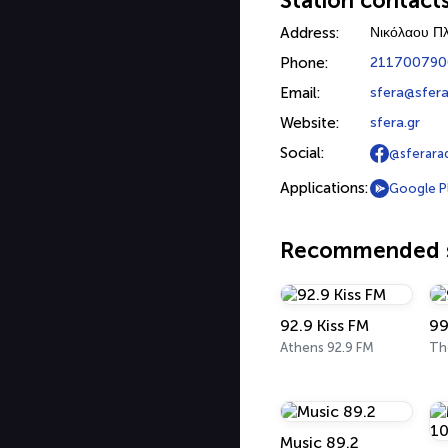
Station contact
Address:
Νικόλαου Πλ
Phone:
211700790
Email:
sfera@sfera
Website:
sfera.gr
Social:
@sferara
Applications:
Google P
Recommended s
92.9 Kiss FM
99
Athens 92.9 FM
The
Music 89.2