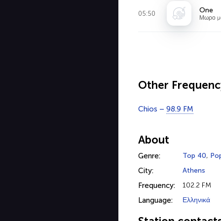
One
05:50
Μωρο μ
Other Frequenc
Chios –
98.9 FM
About
Genre:
Top 40
,
Po
City:
Athens
Frequency:
102.2 FM
Language:
Ελληνικά