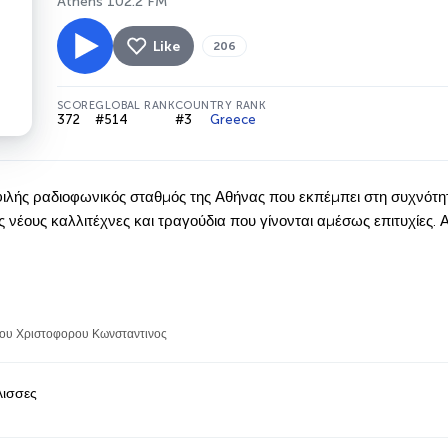
Athens 102.2 FM
Like
206
SCORE
GLOBAL RANK
COUNTRY RANK
372
#514
#3
Greece
οφιλής ραδιοφωνικός σταθμός της Αθήνας που εκπέμπει στη συχνότητ
ς νέους καλλιτέχνες και τραγούδια που γίνονται αμέσως επιτυχίες. Α
ου Χριστοφορου Κωνσταντινος
λισσες