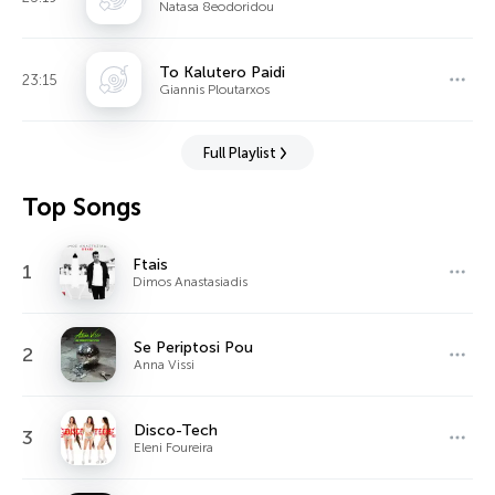
Natasa 8eodoridou
To Kalutero Paidi
23:15
Giannis Ploutarxos
Full Playlist
Top Songs
Ftais
1
Dimos Anastasiadis
Se Periptosi Pou
2
Anna Vissi
Disco-Tech
3
Eleni Foureira