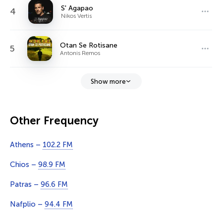
S' Agapao
4
Nikos Vertis
Otan Se Rotisane
5
Antonis Remos
Show more
Other Frequency
Athens –
102.2 FM
Chios –
98.9 FM
Patras –
96.6 FM
Nafplio –
94.4 FM