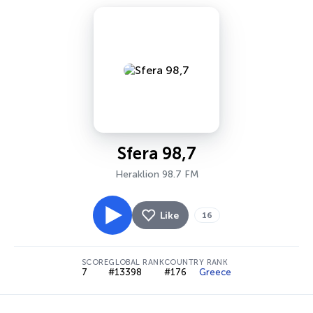
Sfera 98,7
Heraklion 98.7 FM
Like
16
SCORE
GLOBAL RANK
COUNTRY RANK
7
#13398
#176
Greece