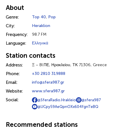
About
Genre:
Top 40
,
Pop
City:
Heraklion
Frequency:
98.7 FM
Language:
Ελληνικά
Station contacts
Address:
Ξ – BI.ΠΕ, Ηρακλείου, ΤΚ 71306, Greece
Phone:
+30 2810 319888
Email:
info@sfera987.gr
Website:
www.sfera987.gr
Social:
@SferaRadio.Hrakleio
@sfera987
@UCpy59AeQpnOXx604fgnTeBQ
Recommended stations