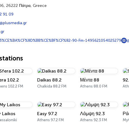
06, 26222 Πάτρα, Greece
2 91 09
@plusmedia.gr
.gr
%CE%BA%CF%8D%BB%CE%BF%CF%82-90-Fm-1495621054025279
@
tations
era 102.2
Dalkas 88.2
Μέντα 88
92
hens 102.2 FM
Chalkida 88.2 FM
Athens 88.0 FM
Ath
 Laikos
Easy 97.2
Λάμψη 92.3
Ρά
essaloniki
Athens 97.2 FM
Athens 92.3 FM
Myt