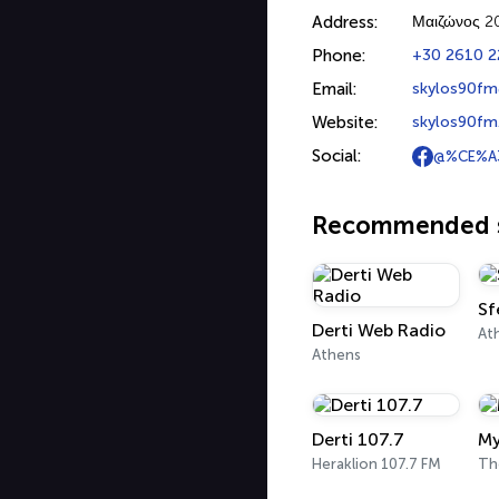
Address:
Μαιζώνος 2
Phone:
+30 2610 2
Email:
skylos90fm
Website:
skylos90fm
Social:
@%CE%A3
Recommended s
Sf
Derti Web Radio
At
Athens
Derti 107.7
My
Heraklion 107.7 FM
Th