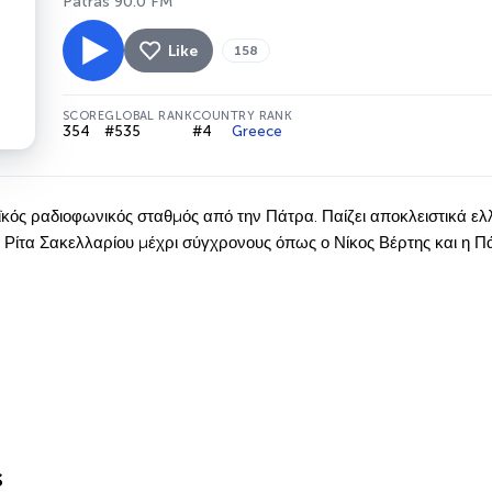
Patras 90.0 FM
Like
158
SCORE
GLOBAL RANK
COUNTRY RANK
354
#535
#4
Greece
ϊκός ραδιοφωνικός σταθμός από την Πάτρα. Παίζει αποκλειστικά ελ
 η Ρίτα Σακελλαρίου μέχρι σύγχρονους όπως ο Νίκος Βέρτης και η Π
s