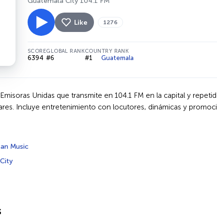
Guatemala City 104.1 FM
Like
1276
SCORE
GLOBAL RANK
COUNTRY RANK
6394
#6
#1
Guatemala
misoras Unidas que transmite en 104.1 FM en la capital y repetid
ares. Incluye entretenimiento con locutores, dinámicas y promoc
an Music
City
s