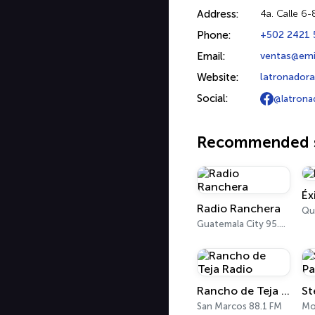
Address:
4a. Calle 6
Phone:
+502 2421 
Email:
ventas@emi
Website:
latronador
Social:
@latrona
Recommended s
Éx
Radio Ranchera
Guatemala City 95.7 FM
Rancho de Teja Radio
San Marcos 88.1 FM