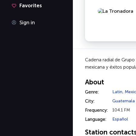
Favorites
Sign in
Cadena radial de Grupo E
mexicana y éxitos popul
About
Genre:
Latin
,
Mexic
City:
Guatemala 
Frequency:
104.1 FM
Language:
Español
Station contact