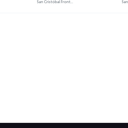
San Cristóbal Frontera 98.9 FM
San