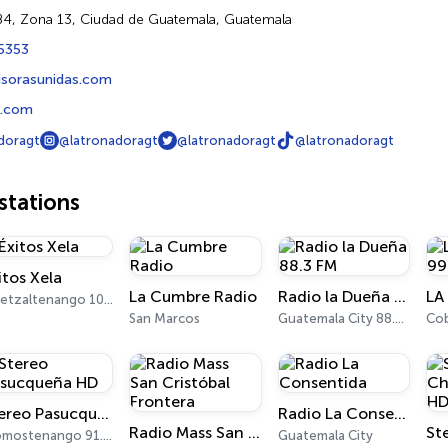
-84, Zona 13, Ciudad de Guatemala, Guatemala
5353
sorasunidas.com
a.com
doragt
@latronadoragt
@latronadoragt
@latronadoragt
tations
itos Xela
La Cumbre Radio
Radio la Dueña 88.3 FM
Quetzaltenango 107.1 FM
San Marcos
Guatemala City 88.3 FM
Cob
Stereo Pasucqueña HD
Radio La Consentida
Radio Mass San Cristóbal Frontera
Momostenango 91.5 FM
Guatemala City