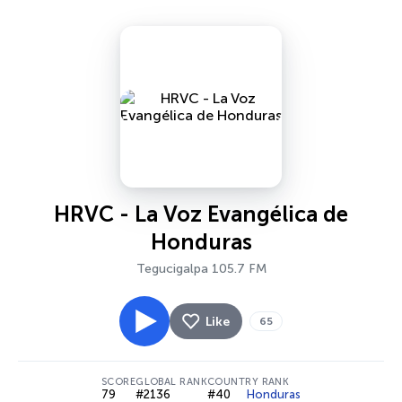
HRVC - La Voz Evangélica de
Honduras
Tegucigalpa 105.7 FM
Like
65
SCORE
GLOBAL RANK
COUNTRY RANK
79
#2136
#40
Honduras