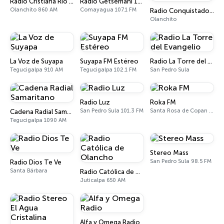
Radio Cristiana Rio de Dios
Radio Getsemaní 107.1
Olanchito 860 AM
Comayagua 107.1 FM
Radio Conquistadores Para Cristo Honduras
Olanchito
La Voz de Suyapa
Suyapa FM Estéreo
Radio La Torre del Evangelio
Tegucigalpa 910 AM
Tegucigalpa 102.1 FM
San Pedro Sula
Radio Luz
Roka FM
San Pedro Sula 101.3 FM
Santa Rosa de Copan 95.5 FM
Cadena Radial Samaritano
Tegucigalpa 1090 AM
Stereo Mass
San Pedro Sula 98.5 FM
Radio Dios Te Ve
Santa Bárbara
Radio Católica de Olancho
Juticalpa 650 AM
Alfa y Omega Radio