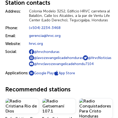
Station contacts
Address:
Colonia Modelo 3252, Edificio HRVC carretera al
Batallón, Calle los Alcaldes, a la par de Ventu Life
Center (Lado Derecho), Tegucigalpa, Honduras
Phone:
(+504) 2234-3468
Email:
gerencia@hrvc.org
Website:
hrvc.org
Social:
@hrvchonduras
@lavozevangelicadehonduras
@HrvcNoticias
@hrvclavozevangelicadehondu7104
Applications:
Google Play
App Store
Recommended stations